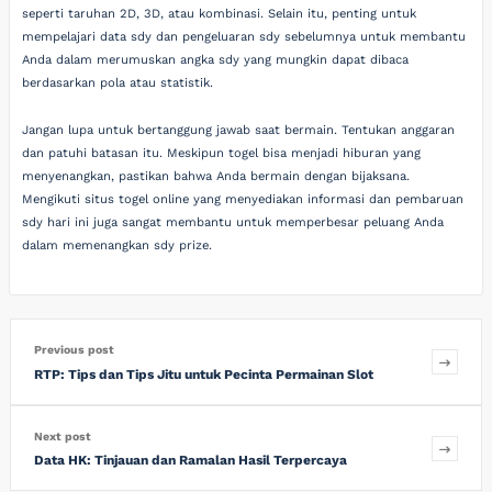
seperti taruhan 2D, 3D, atau kombinasi. Selain itu, penting untuk
mempelajari data sdy dan pengeluaran sdy sebelumnya untuk membantu
Anda dalam merumuskan angka sdy yang mungkin dapat dibaca
berdasarkan pola atau statistik.
Jangan lupa untuk bertanggung jawab saat bermain. Tentukan anggaran
dan patuhi batasan itu. Meskipun togel bisa menjadi hiburan yang
menyenangkan, pastikan bahwa Anda bermain dengan bijaksana.
Mengikuti situs togel online yang menyediakan informasi dan pembaruan
sdy hari ini juga sangat membantu untuk memperbesar peluang Anda
dalam memenangkan sdy prize.
Previous post
RTP: Tips dan Tips Jitu untuk Pecinta Permainan Slot
Next post
Data HK: Tinjauan dan Ramalan Hasil Terpercaya