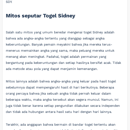
SDY.
Mitos seputar Togel Sidney
Salah satu mitos yang umum beredar mengenai togel Sidney adalah
bahwa ada angka-angka tertentu yang dianggap sebagai angka
keberuntungan. Banyak pemain meyakini bahwa jika mereka terus-
menerus memainkan angka yang sama, maka peluang mereka untuk
menang akan meningkat. Padahal, togel adalah permainan yang
bergantung pada keberuntungan dan setiap hasilnya bersifat acak. Tidak
ada metode atau pola yang dapat menjamin kemenangan.
Mitos lainnya adalah bahwa angka-angka yang keluar pada hasil togel
sebelumnya dapat mempengaruhi hasil di hari berikutnya. Beberapa
orang percaya bahwa jika sebuah angka tidak pernah keluar dalam
beberapa waktu, maka angka tersebut akan segera muncul. Namun, ini
juga tidak benar karena setiap pengundian dilakukan secara independen
dan tidak ada hubungan antara hasil satu hari dengan hari lainnya.
Terakhir, ada anggapan bahwa bermain di bandar togel tertentu akan