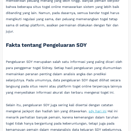
memberikan peluang menang yang lebih tinggi. Banyak pemain berpikir
bahwa beberapa situs togel online menawarkan sistem yang lebih baik
dibanding yang lain. Namun, pada dasarnya, semua bandar togel harus
mengikuti regulasi yang sama, dan peluang memenangkan togel tetap
sama di setiap platform, asalkan permainan dilakukan dengan fair dan
jujur.
Fakta tentang Pengeluaran SDY
Pengeluaran SDY merupakan salah satu informasi yang paling dicari oleh
para penggemar togel Sidney. Setiap hasil pengeluaran yang diumumkan
memainkan peranan penting dalam analisis angka dan prediksi
selanjutnya. Pada umumnya, data pengeluaran SDY dapat dilihat secara
langsung pada situs resmi atau platform togel online terpercaya lainnya
yang menyediakan informasi akurat dan terbaru mengenai togel ini.
Selain itu, pengeluaran SDY juga sering kali disertai dengan catatan
mengenai jackpot dan hadiah lain yang ditawarkan.
sdy hari ini
Hal ini
menarik perhatian banyak pemain, karena kemenangan dalam taruhan
togel tidak hanya bergantung pada keberuntungan, tetapi juga pada
kemampuan pemain dalam menganalisis data keluaran SDY sebelumnya.