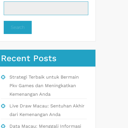
Search
Recent Posts
Strategi Terbaik untuk Bermain
Pkv Games dan Meningkatkan
Kemenangan Anda
Live Draw Macau: Sentuhan Akhir
dari Kemenangan Anda
Data Macau: Menggali Informasi