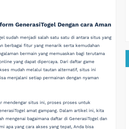
atform GenerasiTogel Dengan cara Aman
gel sudah menjadi salah satu satu di antara situs yang
n berbagai fitur yang menarik serta kemudahan
engalaman bermain yang memuaskan bagi terutama
nline yang dapat dipercaya. Dari daftar game
es mudah melalui tautan alternatif, situs ini
isa menjalani setiap permainan dengan nyaman
r mendengar situs ini, proses proses untuk
nerasiTogel amat gampang. Dalam artikel ini, kita
 mengenai bagaimana daftar di GenerasiTogel dan
apa yang cara akses yang tepat, Anda bisa