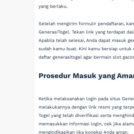
yang berlaku.
Setelah mengirim formulir pendaftaran, ka
GenerasiTogel. Tekan link yang terdapat da
Apabila telah selesai, Anda dapat masuk g
sudah kamu buat. Kini kamu bersiap untuk 
daftar generasitogel agar bermain slot gacor
Prosedur Masuk yang Ama
Ketika melaksanakan login pada situs Gene
melakukannya dengan link resmi yang terpe
Togel yang telah diverifikasi serta menghi
memasukkan informasi login, cek jika alam
mengindikasikan jika koneksi Anda aman.