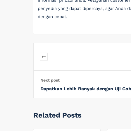
informasi pribadi anda. Pelayanan customer
penyedia yang dapat dipercaya, agar Anda d
dengan cepat.
Next post
Dapatkan Lebih Banyak dengan Uji Cob
Related Posts