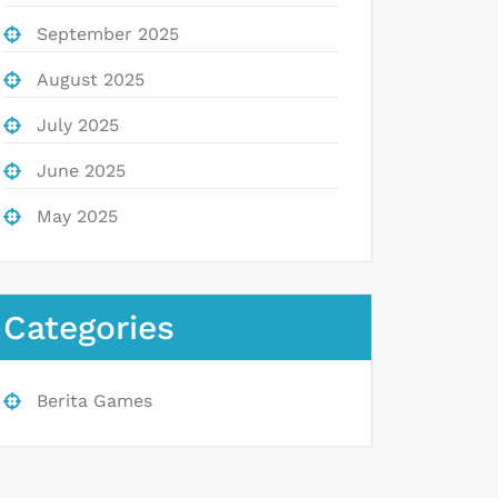
September 2025
August 2025
July 2025
June 2025
May 2025
Categories
Berita Games