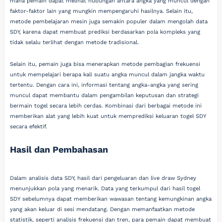
mana pemain dapat melihat hubungan antara angka yang muncul dengan
faktor-faktor lain yang mungkin mempengaruhi hasilnya. Selain itu,
metode pembelajaran mesin juga semakin populer dalam mengolah data
SDY, karena dapat membuat prediksi berdasarkan pola kompleks yang
tidak selalu terlihat dengan metode tradisional.
Selain itu, pemain juga bisa menerapkan metode pembagian frekuensi
untuk mempelajari berapa kali suatu angka muncul dalam jangka waktu
tertentu. Dengan cara ini, informasi tentang angka-angka yang sering
muncul dapat membantu dalam pengambilan keputusan dan strategi
bermain togel secara lebih cerdas. Kombinasi dari berbagai metode ini
memberikan alat yang lebih kuat untuk memprediksi keluaran togel SDY
secara efektif.
Hasil dan Pembahasan
Dalam analisis data SDY, hasil dari pengeluaran dan live draw Sydney
menunjukkan pola yang menarik. Data yang terkumpul dari hasil togel
SDY sebelumnya dapat memberikan wawasan tentang kemungkinan angka
yang akan keluar di sesi mendatang. Dengan memanfaatkan metode
statistik, seperti analisis frekuensi dan tren, para pemain dapat membuat