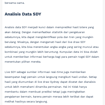
bersama-sama.
Analisis Data SDY
Analisis data SDY menjadi kunci dalam memprediksi hasil lotere yang
akan datang. Dengan memanfaatkan statistik dari pengeluaran
sebelumnya, kita dapat mengidentifikasi pola dan tren yang mungkin
berulang. Misalnya, dengan mengamati hasil dari live draw SDY
sebelumnya, kita bisa menentukan angka-angka yang sering muncul atau
kombinasi yang mungkin lebih beruntung. Kumpulan data ini bisa diolah
untuk memberikan informasi berharga bagi para pemain togel SDY dalam
menentukan pilihan mereka.
Live SDY sebagai sumber informasi real-time juga memberikan
kesempatan bagi pemain untuk langsung mengikuti hasil undian. Setiap
hasil yang diumumkan di live draw Sydney dapat dicatat dan dianalisis
untuk lebih memahami dinamika permainan. Hal ini tidak hanya
membantu dalam membuat prediksi tetapi juga meningkatkan
pengalaman bermain, karena pemain merasa lebih terlibat dan dapat
melihat hasilnya secara langsung.