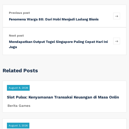
Previous post
Fenomena Warga 88: Dari Hobi Menjadi Ladang Bisnis
Next post
Mendapatkan Output Togel Singapore Paling Cepat Hari Ini
Juga
Related Posts
August 8, 2026
Slot Pulsa: Kenyamanan Transaksi Keuangan di Masa Onlin
Berita Games
August 3, 2026