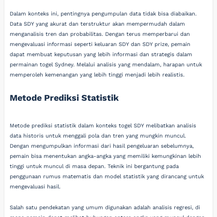
Dalam konteks ini, pentingnya pengumpulan data tidak bisa diabaikan.
Data SDY yang akurat dan terstruktur akan mempermudah dalam
menganalisis tren dan probabilitas. Dengan terus memperbarui dan
mengevaluasi informasi seperti keluaran SDY dan SDY prize, pemain
dapat membuat keputusan yang lebih informasi dan strategis dalam
permainan togel Sydney. Melalui analisis yang mendalam, harapan untuk
memperoleh kemenangan yang lebih tinggi menjadi lebih realistis.
Metode Prediksi Statistik
Metode prediksi statistik dalam konteks togel SDY melibatkan analisis
data historis untuk menggali pola dan tren yang mungkin muncul.
Dengan mengumpulkan informasi dari hasil pengeluaran sebelumnya,
pemain bisa menentukan angka-angka yang memiliki kemungkinan lebih
tinggi untuk muncul di masa depan. Teknik ini bergantung pada
penggunaan rumus matematis dan model statistik yang dirancang untuk
mengevaluasi hasil.
Salah satu pendekatan yang umum digunakan adalah analisis regresi, di