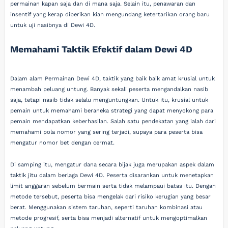
permainan kapan saja dan di mana saja. Selain itu, penawaran dan
insentif yang kerap diberikan kian mengundang ketertarikan orang baru
untuk uji nasibnya di Dewi 4D.
Memahami Taktik Efektif dalam Dewi 4D
Dalam alam Permainan Dewi 4D, taktik yang baik baik amat krusial untuk
menambah peluang untung. Banyak sekali peserta mengandalkan nasib
saja, tetapi nasib tidak selalu menguntungkan. Untuk itu, krusial untuk
pemain untuk memahami beraneka strategi yang dapat menyokong para
pemain mendapatkan keberhasilan. Salah satu pendekatan yang ialah dari
memahami pola nomor yang sering terjadi, supaya para peserta bisa
mengatur nomor bet dengan cermat.
Di samping itu, mengatur dana secara bijak juga merupakan aspek dalam
taktik jitu dalam berlaga Dewi 4D. Peserta disarankan untuk menetapkan
limit anggaran sebelum bermain serta tidak melampaui batas itu. Dengan
metode tersebut, peserta bisa mengelak dari risiko kerugian yang besar
berat. Menggunakan sistem taruhan, seperti taruhan kombinasi atau
metode progresif, serta bisa menjadi alternatif untuk mengoptimalkan