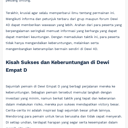
peluang untung.
Terakhir, krusial agar selalu memperbarui ilmu tentang permainan ini.
Mengikuti informa dan petunjuk terbaru dari grup maupun forum Dewi
4D dapat memberikan wawasan yang lebih. Arahan dari para peserta yang
berpengalaman seringkali memuat informasi yang berharga yang dapat
dapat memberi keuntungan. Dengan memadukan taktik ini, para peserta
tidak hanya mengandalkan keberuntungan, melainkan serta
mengembangkan keterampilan bermain sendiri di Dewi 4D.
Kisah Sukses dan Keberuntungan di Dewi
Empat D
Sejumlah pemain di Dewi Empat D yang berbagi perjalanan mereka ke
keberuntungan. Sebagian pemain tersebut memulai langkah dengan
investasi yang minim, namun berkat taktik yang tepat dan keberanian
dalam melakukan risiko, mereka pun sukses mendapatkan victory besar.
Cerita-cerita ini adalah inspirasi bagi sejumlah besar pihak lainnya.
Mendorong para pemain untuk terus berusaha dan tidak cepat menyerah.
Di setiap undian, terdapat harapan yang segar serta kesempatan dalam