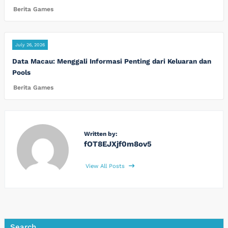
Berita Games
July 26, 2026
Data Macau: Menggali Informasi Penting dari Keluaran dan
Pools
Berita Games
Written by:
fOT8EJXjf0m8ov5
View All Posts
Search