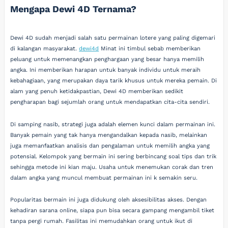
Mengapa Dewi 4D Ternama?
Dewi 4D sudah menjadi salah satu permainan lotere yang paling digemari
di kalangan masyarakat.
dewi4d
Minat ini timbul sebab memberikan
peluang untuk memenangkan penghargaan yang besar hanya memilih
angka. Ini memberikan harapan untuk banyak individu untuk meraih
kebahagiaan, yang merupakan daya tarik khusus untuk mereka pemain. Di
alam yang penuh ketidakpastian, Dewi 4D memberikan sedikit
pengharapan bagi sejumlah orang untuk mendapatkan cita-cita sendiri.
Di samping nasib, strategi juga adalah elemen kunci dalam permainan ini.
Banyak pemain yang tak hanya mengandalkan kepada nasib, melainkan
juga memanfaatkan analisis dan pengalaman untuk memilih angka yang
potensial. Kelompok yang bermain ini sering berbincang soal tips dan trik
sehingga metode ini kian maju. Usaha untuk menemukan corak dan tren
dalam angka yang muncul membuat permainan ini k semakin seru.
Popularitas bermain ini juga didukung oleh aksesibilitas akses. Dengan
kehadiran sarana online, siapa pun bisa secara gampang mengambil tiket
tanpa pergi rumah. Fasilitas ini memudahkan orang untuk ikut di