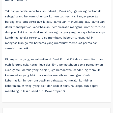
meraih cita-cita.
Tak hanya cerita keberhasilan individu, Dewi 4D juga sering bertindak
sebagai ajang berkumpul untuk komunitas pecinta. Banyak peserta
berbagi cita-cita serta taktik, satu sama lain menyokong satu sama lain
demi mendapatkan keberhasilan. Pembicaraan mengenai nomor fortune
dan prediksi kian lebih dikenal, seiring banyak yang percaya bahwasanya
kombinasi angka tertentu bisa membawa keberuntungan. Hal ini
menghasilkan gairah bersama yang membuat membuat permainan
semakin menarik.
Di jangka panjang, keberhasilan di Dewi Empat D tidak cuma ditentukan
oleh fortuna saja, tetapi juga dari ilmu pengetahuan serta pemahaman
akan game. Mereka yang belajar juga beradaptasi cenderung memiliki
kesempatan yang lebih baik untuk meraih kemenangan. Kisah
keberhasilan ini demonstrasikan bahwasanya melalui kombinasi
keberanian, strategi yang baik dan sedikit fortuna, siapa pun dapat
membangun kisah sendiri di Dewi Empat D.