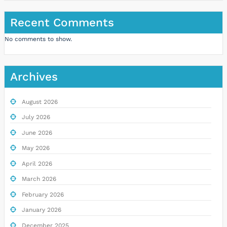
Recent Comments
No comments to show.
Archives
August 2026
July 2026
June 2026
May 2026
April 2026
March 2026
February 2026
January 2026
December 2025