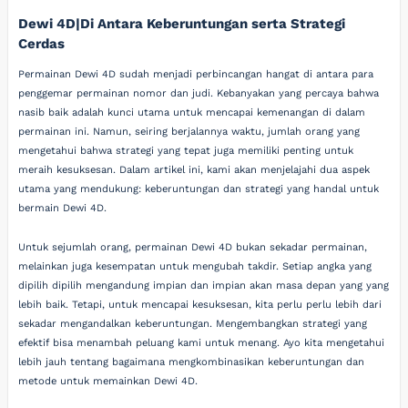
Dewi 4D|Di Antara Keberuntungan serta Strategi
Cerdas
Permainan Dewi 4D sudah menjadi perbincangan hangat di antara para
penggemar permainan nomor dan judi. Kebanyakan yang percaya bahwa
nasib baik adalah kunci utama untuk mencapai kemenangan di dalam
permainan ini. Namun, seiring berjalannya waktu, jumlah orang yang
mengetahui bahwa strategi yang tepat juga memiliki penting untuk
meraih kesuksesan. Dalam artikel ini, kami akan menjelajahi dua aspek
utama yang mendukung: keberuntungan dan strategi yang handal untuk
bermain Dewi 4D.
Untuk sejumlah orang, permainan Dewi 4D bukan sekadar permainan,
melainkan juga kesempatan untuk mengubah takdir. Setiap angka yang
dipilih dipilih mengandung impian dan impian akan masa depan yang yang
lebih baik. Tetapi, untuk mencapai kesuksesan, kita perlu perlu lebih dari
sekadar mengandalkan keberuntungan. Mengembangkan strategi yang
efektif bisa menambah peluang kami untuk menang. Ayo kita mengetahui
lebih jauh tentang bagaimana mengkombinasikan keberuntungan dan
metode untuk memainkan Dewi 4D.