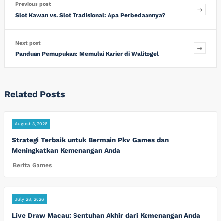
Previous post
Slot Kawan vs. Slot Tradisional: Apa Perbedaannya?
Next post
Panduan Pemupukan: Memulai Karier di Walitogel
Related Posts
August 3, 2026
Strategi Terbaik untuk Bermain Pkv Games dan
Meningkatkan Kemenangan Anda
Berita Games
July 28, 2026
Live Draw Macau: Sentuhan Akhir dari Kemenangan Anda