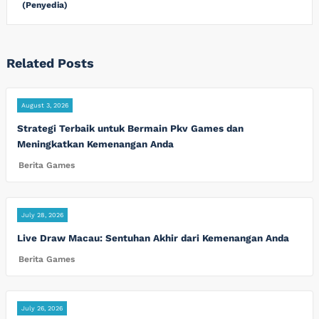
(Penyedia)
Related Posts
August 3, 2026
Strategi Terbaik untuk Bermain Pkv Games dan
Meningkatkan Kemenangan Anda
Berita Games
July 28, 2026
Live Draw Macau: Sentuhan Akhir dari Kemenangan Anda
Berita Games
July 26, 2026