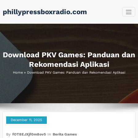
Skip
phillypressboxradio.com
to
content
Download PKV Games: Panduan dan
Rekomendasi Aplikasi
Home
»
Download PKV Games: Panduan dan Rekomendasi Aplikasi
December 11, 2025
By
fOT8EJXjf0m8ov5
In
Berita Games