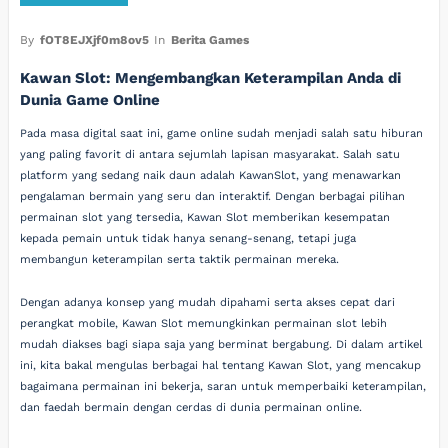
By
fOT8EJXjf0m8ov5
In
Berita Games
Kawan Slot: Mengembangkan Keterampilan Anda di
Dunia Game Online
Pada masa digital saat ini, game online sudah menjadi salah satu hiburan
yang paling favorit di antara sejumlah lapisan masyarakat. Salah satu
platform yang sedang naik daun adalah KawanSlot, yang menawarkan
pengalaman bermain yang seru dan interaktif. Dengan berbagai pilihan
permainan slot yang tersedia, Kawan Slot memberikan kesempatan
kepada pemain untuk tidak hanya senang-senang, tetapi juga
membangun keterampilan serta taktik permainan mereka.
Dengan adanya konsep yang mudah dipahami serta akses cepat dari
perangkat mobile, Kawan Slot memungkinkan permainan slot lebih
mudah diakses bagi siapa saja yang berminat bergabung. Di dalam artikel
ini, kita bakal mengulas berbagai hal tentang Kawan Slot, yang mencakup
bagaimana permainan ini bekerja, saran untuk memperbaiki keterampilan,
dan faedah bermain dengan cerdas di dunia permainan online.