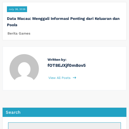
July 26, 2026
Data Macau: Menggali Informasi Penting dari Keluaran dan
Pools
Berita Games
Written by:
fOT8EJXjf0m8ov5
View All Posts
Search