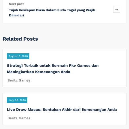
Next post
Tujuh Kesilapan Biasa dalam Kuda Togel yang Wajib
Dihindari
Related Posts
August 3, 2026
Strategi Terbaik untuk Bermain Pkv Games dan
Meningkatkan Kemenangan Anda
Berita Games
July 28, 2026
Live Draw Macau: Sentuhan Akhir dari Kemenangan Anda
Berita Games