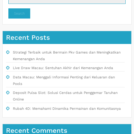
Search
Recent Posts
Strategi Terbaik untuk Bermain Pkv Games dan Meningkatkan
Kemenangan Anda
Live Draw Macau: Sentuhan Akhir dari Kemenangan Anda
Data Macau: Menggali Informasi Penting dari Keluaran dan
Pools
Deposit Pulsa Slot: Solusi Cerdas untuk Penggemar Taruhan
Online
Rubah 4D: Memahami Dinamika Permainan dan Komunitasnya
Recent Comments