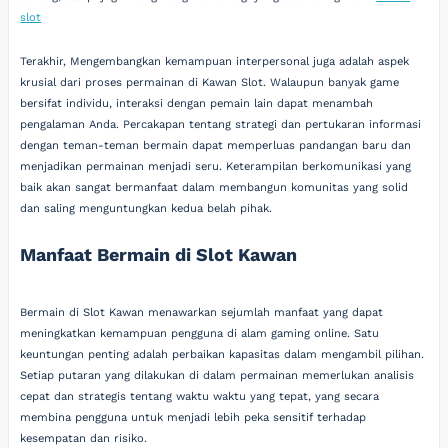
slot
Terakhir, Mengembangkan kemampuan interpersonal juga adalah aspek
krusial dari proses permainan di Kawan Slot. Walaupun banyak game
bersifat individu, interaksi dengan pemain lain dapat menambah
pengalaman Anda. Percakapan tentang strategi dan pertukaran informasi
dengan teman-teman bermain dapat memperluas pandangan baru dan
menjadikan permainan menjadi seru. Keterampilan berkomunikasi yang
baik akan sangat bermanfaat dalam membangun komunitas yang solid
dan saling menguntungkan kedua belah pihak.
Manfaat Bermain di Slot Kawan
Bermain di Slot Kawan menawarkan sejumlah manfaat yang dapat
meningkatkan kemampuan pengguna di alam gaming online. Satu
keuntungan penting adalah perbaikan kapasitas dalam mengambil pilihan.
Setiap putaran yang dilakukan di dalam permainan memerlukan analisis
cepat dan strategis tentang waktu waktu yang tepat, yang secara
membina pengguna untuk menjadi lebih peka sensitif terhadap
kesempatan dan risiko.