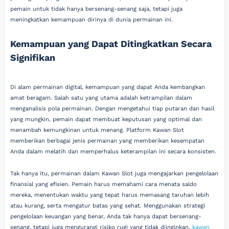
pemain untuk tidak hanya bersenang-senang saja, tetapi juga
meningkatkan kemampuan dirinya di dunia permainan ini.
Kemampuan yang Dapat Ditingkatkan Secara
Signifikan
Di alam permainan digital, kemampuan yang dapat Anda kembangkan
amat beragam. Salah satu yang utama adalah ketrampilan dalam
menganalisis pola permainan. Dengan mengetahui tiap putaran dan hasil
yang mungkin, pemain dapat membuat keputusan yang optimal dan
menambah kemungkinan untuk menang. Platform Kawan Slot
memberikan berbagai jenis permainan yang memberikan kesempatan
Anda dalam melatih dan memperhalus keterampilan ini secara konsisten.
Tak hanya itu, permainan dalam Kawan Slot juga mengajarkan pengelolaan
finansial yang efisien. Pemain harus memahami cara menata saldo
mereka, menentukan waktu yang tepat harus memasang taruhan lebih
atau kurang, serta mengatur batas yang sehat. Menggunakan strategi
pengelolaan keuangan yang benar, Anda tak hanya dapat bersenang-
senang, tetapi juga mengurangi risiko rugi yang tidak diinginkan.
kawan