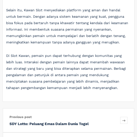
Selain itu, Kawan Slot menyediakan platform yang aman dan handal
untuk bermain. Dengan adanya sistem keamanan yang kuat, pengguna
bisa fokus pada bertaruh tanpa khawatir tentang kendala dari keamanan
informasi. Ini membentuk suasana permainan yang nyenankan,
memungkinkan pemain untuk mempelajari dan berlatih dengan tenang,
meningkatkan kemampuan tanpa adanya gangguan yang merugikan.
Di Slot Kawan, pemain pun dapat terhubung dengan komunitas yang
lebih luas. Interaksi dengan pemain lainnya dapat menambah wawasan
dan strategi yang baru yang bisa diterapkan selama permainan. Berbagi
pengalaman dan petunjuk di antara pemain yang mendukung
menciptakan suasana pembelajaran yang lebih dinamis, menjadikan
tahapan pengembangan kemampuan menjadi lebih menyenangkan.
Previous post
SDY Lotto: Peluang Emas Dalam Dunia Togel