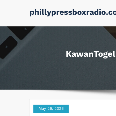
Skip
phillypressboxradio.
to
content
KawanTogel
May 29, 2026