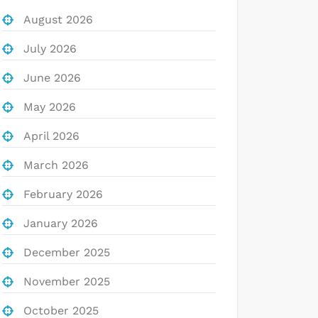
August 2026
July 2026
June 2026
May 2026
April 2026
March 2026
February 2026
January 2026
December 2025
November 2025
October 2025