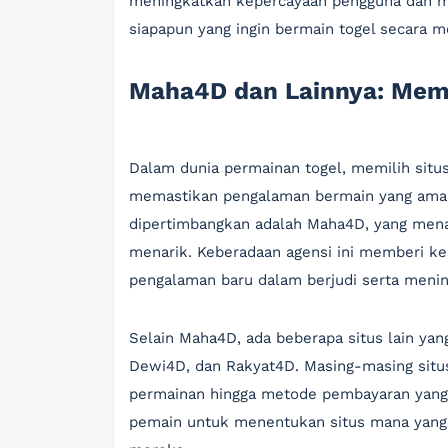
meningkatkan kepercayaan pengguna dan me
siapapun yang ingin bermain togel secara
Maha4D dan Lainnya: Memil
Dalam dunia permainan togel, memilih situs
memastikan pengalaman bermain yang aman 
dipertimbangkan adalah Maha4D, yang mena
menarik. Keberadaan agensi ini memberi 
pengalaman baru dalam berjudi serta meni
Selain Maha4D, ada beberapa situs lain yang
Dewi4D, dan Rakyat4D. Masing-masing situs
permainan hingga metode pembayaran yan
pemain untuk menentukan situs mana yang 