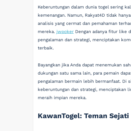
Keberuntungan dalam dunia togel sering kal
kemenangan. Namun, Rakyat4D tidak hanya
analisis yang cermat dan pemahaman terha
mereka.
jwpoker
Dengan adanya fitur like 
pengalaman dan strategi, menciptakan komu
terbaik.
Bayangkan jika Anda dapat menemukan saha
dukungan satu sama lain, para pemain dapat
pengalaman bermain lebih bermanfaat. Di s
keberuntungan dan strategi, menciptakan 
meraih impian mereka.
KawanTogel: Teman Sejati