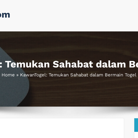
com
: Temukan Sahabat dalam Be
Home
»
KawanTogel: Temukan Sahabat dalam Bermain Togel