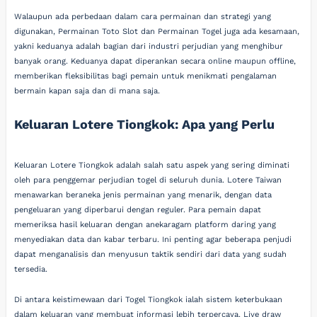
Walaupun ada perbedaan dalam cara permainan dan strategi yang
digunakan, Permainan Toto Slot dan Permainan Togel juga ada kesamaan,
yakni keduanya adalah bagian dari industri perjudian yang menghibur
banyak orang. Keduanya dapat diperankan secara online maupun offline,
memberikan fleksibilitas bagi pemain untuk menikmati pengalaman
bermain kapan saja dan di mana saja.
Keluaran Lotere Tiongkok: Apa yang Perlu
Keluaran Lotere Tiongkok adalah salah satu aspek yang sering diminati
oleh para penggemar perjudian togel di seluruh dunia. Lotere Taiwan
menawarkan beraneka jenis permainan yang menarik, dengan data
pengeluaran yang diperbarui dengan reguler. Para pemain dapat
memeriksa hasil keluaran dengan anekaragam platform daring yang
menyediakan data dan kabar terbaru. Ini penting agar beberapa penjudi
dapat menganalisis dan menyusun taktik sendiri dari data yang sudah
tersedia.
Di antara keistimewaan dari Togel Tiongkok ialah sistem keterbukaan
dalam keluaran yang membuat informasi lebih terpercaya. Live draw