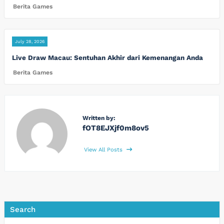
Berita Games
July 28, 2026
Live Draw Macau: Sentuhan Akhir dari Kemenangan Anda
Berita Games
Written by:
fOT8EJXjf0m8ov5
View All Posts
Search