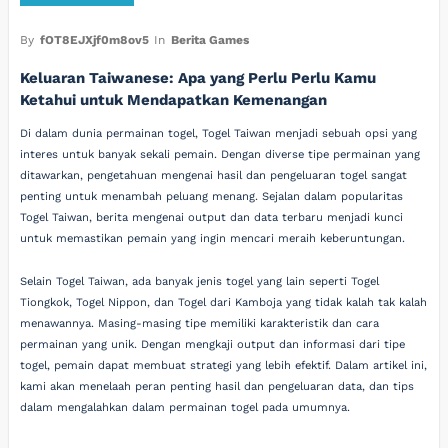
By
fOT8EJXjf0m8ov5
In
Berita Games
Keluaran Taiwanese: Apa yang Perlu Perlu Kamu
Ketahui untuk Mendapatkan Kemenangan
Di dalam dunia permainan togel, Togel Taiwan menjadi sebuah opsi yang
interes untuk banyak sekali pemain. Dengan diverse tipe permainan yang
ditawarkan, pengetahuan mengenai hasil dan pengeluaran togel sangat
penting untuk menambah peluang menang. Sejalan dalam popularitas
Togel Taiwan, berita mengenai output dan data terbaru menjadi kunci
untuk memastikan pemain yang ingin mencari meraih keberuntungan.
Selain Togel Taiwan, ada banyak jenis togel yang lain seperti Togel
Tiongkok, Togel Nippon, dan Togel dari Kamboja yang tidak kalah tak kalah
menawannya. Masing-masing tipe memiliki karakteristik dan cara
permainan yang unik. Dengan mengkaji output dan informasi dari tipe
togel, pemain dapat membuat strategi yang lebih efektif. Dalam artikel ini,
kami akan menelaah peran penting hasil dan pengeluaran data, dan tips
dalam mengalahkan dalam permainan togel pada umumnya.