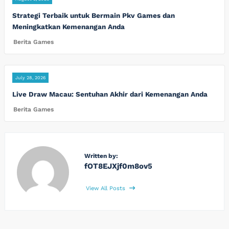
Strategi Terbaik untuk Bermain Pkv Games dan
Meningkatkan Kemenangan Anda
Berita Games
July 28, 2026
Live Draw Macau: Sentuhan Akhir dari Kemenangan Anda
Berita Games
Written by:
fOT8EJXjf0m8ov5
View All Posts