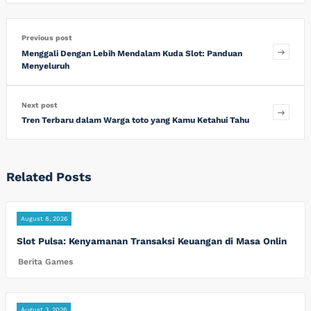
Previous post
Menggali Dengan Lebih Mendalam Kuda Slot: Panduan
Menyeluruh
Next post
Tren Terbaru dalam Warga toto yang Kamu Ketahui Tahu
Related Posts
August 8, 2026
Slot Pulsa: Kenyamanan Transaksi Keuangan di Masa Onlin
Berita Games
August 3, 2026