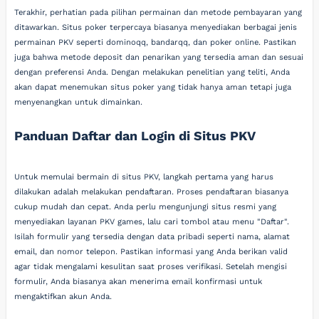
Terakhir, perhatian pada pilihan permainan dan metode pembayaran yang
ditawarkan. Situs poker terpercaya biasanya menyediakan berbagai jenis
permainan PKV seperti dominoqq, bandarqq, dan poker online. Pastikan
juga bahwa metode deposit dan penarikan yang tersedia aman dan sesuai
dengan preferensi Anda. Dengan melakukan penelitian yang teliti, Anda
akan dapat menemukan situs poker yang tidak hanya aman tetapi juga
menyenangkan untuk dimainkan.
Panduan Daftar dan Login di Situs PKV
Untuk memulai bermain di situs PKV, langkah pertama yang harus
dilakukan adalah melakukan pendaftaran. Proses pendaftaran biasanya
cukup mudah dan cepat. Anda perlu mengunjungi situs resmi yang
menyediakan layanan PKV games, lalu cari tombol atau menu "Daftar".
Isilah formulir yang tersedia dengan data pribadi seperti nama, alamat
email, dan nomor telepon. Pastikan informasi yang Anda berikan valid
agar tidak mengalami kesulitan saat proses verifikasi. Setelah mengisi
formulir, Anda biasanya akan menerima email konfirmasi untuk
mengaktifkan akun Anda.