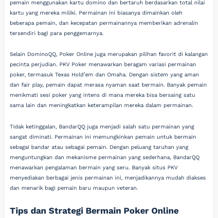
pemain menggunakan kartu domino dan bertaruh berdasarkan total nilai
kartu yang mereka miliki. Permainan ini biasanya dimainkan oleh
beberapa pemain, dan kecepatan permainannya memberikan adrenalin
tersendiri bagi para penggemarnya.
Selain DominoQQ, Poker Online juga merupakan pilihan favorit di kalangan
pecinta perjudian. PKV Poker menawarkan beragam variasi permainan
poker, termasuk Texas Hold’em dan Omaha. Dengan sistem yang aman
dan fair play, pemain dapat merasa nyaman saat bermain. Banyak pemain
menikmati sesi poker yang intens di mana mereka bisa bersaing satu
sama lain dan meningkatkan keterampilan mereka dalam permainan.
Tidak ketinggalan, BandarQQ juga menjadi salah satu permainan yang
sangat diminati. Permainan ini memungkinkan pemain untuk bermain
sebagai bandar atau sebagai pemain. Dengan peluang taruhan yang
menguntungkan dan mekanisme permainan yang sederhana, BandarQQ
menawarkan pengalaman bermain yang seru. Banyak situs PKV
menyediakan berbagai jenis permainan ini, menjadikannya mudah diakses
dan menarik bagi pemain baru maupun veteran.
Tips dan Strategi Bermain Poker Online