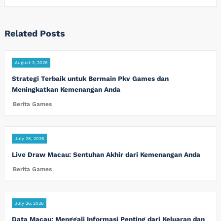
Related Posts
August 3, 2026
Strategi Terbaik untuk Bermain Pkv Games dan
Meningkatkan Kemenangan Anda
Berita Games
July 28, 2026
Live Draw Macau: Sentuhan Akhir dari Kemenangan Anda
Berita Games
July 26, 2026
Data Macau: Menggali Informasi Penting dari Keluaran dan