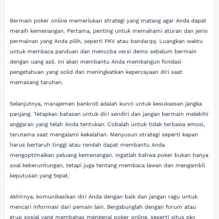
Bermain poker online memerlukan strategi yang matang agar Anda dapat
meraih kemenangan. Pertama, penting untuk memahami aturan dan jenis
permainan yang Anda pilih, seperti PKV atau bandarqq. Luangkan waktu
untuk membaca panduan dan mencoba versi demo sebelum bermain
dengan uang asli. Ini akan membantu Anda membangun fondasi
pengetahuan yang solid dan meningkatkan kepercayaan diri saat
memasang taruhan.
Selanjutnya, manajemen bankroll adalah kunci untuk kesuksesan jangka
panjang. Tetapkan batasan untuk diri sendiri dan jangan bermain melebihi
anggaran yang telah Anda tentukan. Cobalah untuk tidak terbawa emosi,
terutama saat mengalami kekalahan. Menyusun strategi seperti kapan
harus bertaruh tinggi atau rendah dapat membantu Anda
mengoptimalkan peluang kemenangan. Ingatlah bahwa poker bukan hanya
soal keberuntungan, tetapi juga tentang membaca lawan dan mengambil
keputusan yang tepat.
Akhirnya, komunikasikan diri Anda dengan baik dan jangan ragu untuk
mencari informasi dari pemain lain. Bergabunglah dengan forum atau
grup sosial yang membahas mengenai poker online, seperti situs pkv