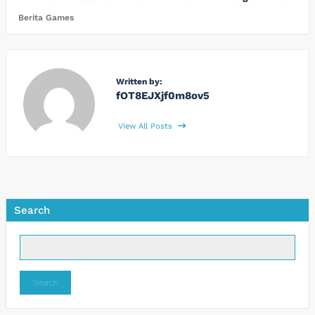
Berita Games
Written by:
fOT8EJXjf0m8ov5
View All Posts
Search
Search