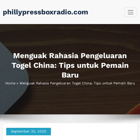
Skip
phillypressboxradio.com
to
content
Menguak Rahasia Pengeluaran
Togel China: Tips untuk Pemain
Baru
Home
»
Menguak Rahasia Pengeluaran Togel China: Tips untuk Pemain Baru
September 30, 2025