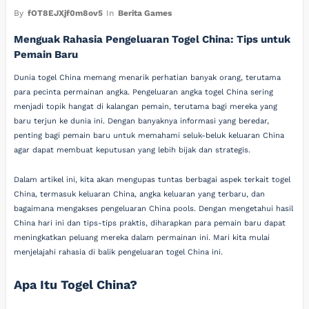
By
fOT8EJXjf0m8ov5
In
Berita Games
Menguak Rahasia Pengeluaran Togel China: Tips untuk
Pemain Baru
Dunia togel China memang menarik perhatian banyak orang, terutama
para pecinta permainan angka. Pengeluaran angka togel China sering
menjadi topik hangat di kalangan pemain, terutama bagi mereka yang
baru terjun ke dunia ini. Dengan banyaknya informasi yang beredar,
penting bagi pemain baru untuk memahami seluk-beluk keluaran China
agar dapat membuat keputusan yang lebih bijak dan strategis.
Dalam artikel ini, kita akan mengupas tuntas berbagai aspek terkait togel
China, termasuk keluaran China, angka keluaran yang terbaru, dan
bagaimana mengakses pengeluaran China pools. Dengan mengetahui hasil
China hari ini dan tips-tips praktis, diharapkan para pemain baru dapat
meningkatkan peluang mereka dalam permainan ini. Mari kita mulai
menjelajahi rahasia di balik pengeluaran togel China ini.
Apa Itu Togel China?