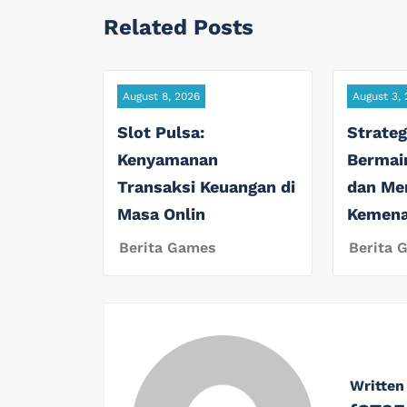
Related Posts
August 8, 2026
August 3,
Slot Pulsa:
Strateg
Kenyamanan
Bermai
Transaksi Keuangan di
dan Me
Masa Onlin
Kemena
Berita Games
Berita 
Written