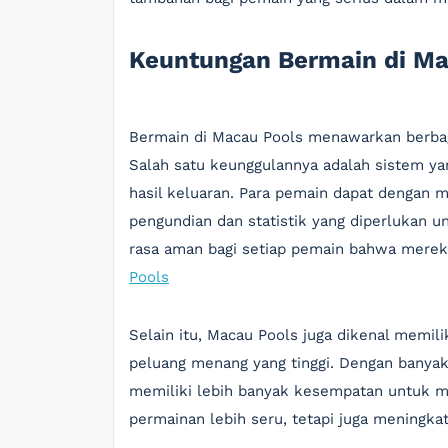
Keuntungan Bermain di Ma
Bermain di Macau Pools menawarkan berbag
Salah satu keunggulannya adalah sistem y
hasil keluaran. Para pemain dapat dengan 
pengundian dan statistik yang diperlukan 
rasa aman bagi setiap pemain bahwa mereka
Pools
Selain itu, Macau Pools juga dikenal memil
peluang menang yang tinggi. Dengan banyakn
memiliki lebih banyak kesempatan untuk m
permainan lebih seru, tetapi juga meningka