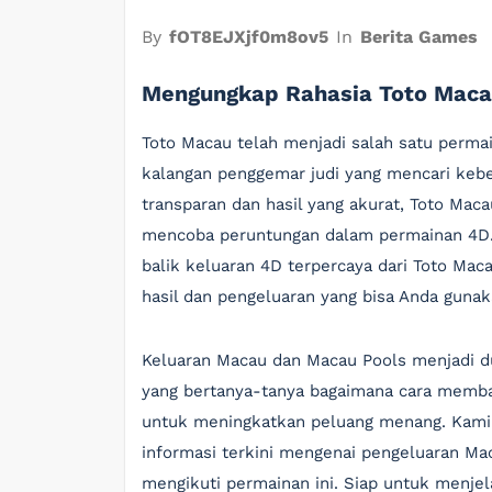
By
fOT8EJXjf0m8ov5
In
Berita Games
Mengungkap Rahasia Toto Macau
Toto Macau telah menjadi salah satu permain
kalangan penggemar judi yang mencari keb
transparan dan hasil yang akurat, Toto Ma
mencoba peruntungan dalam permainan 4D. D
balik keluaran 4D terpercaya dari Toto Mac
hasil dan pengeluaran yang bisa Anda gun
Keluaran Macau dan Macau Pools menjadi dua
yang bertanya-tanya bagaimana cara membac
untuk meningkatkan peluang menang. Kam
informasi terkini mengenai pengeluaran Mac
mengikuti permainan ini. Siap untuk menje