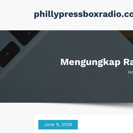
Skip
phillypressboxradio.
to
content
Mengungkap Rah
H
June 9, 2026