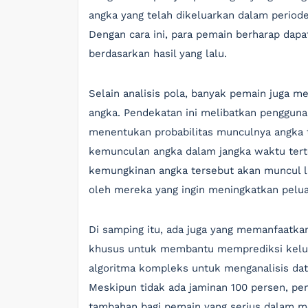
angka yang telah dikeluarkan dalam period
Dengan cara ini, para pemain berharap da
berdasarkan hasil yang lalu.
Selain analisis pola, banyak pemain juga 
angka. Pendekatan ini melibatkan penggun
menentukan probabilitas munculnya angka t
kemunculan angka dalam jangka waktu ter
kemungkinan angka tersebut akan muncul lag
oleh mereka yang ingin meningkatkan pelu
Di samping itu, ada juga yang memanfaatkan
khusus untuk membantu memprediksi keluar
algoritma kompleks untuk menganalisis da
Meskipun tidak ada jaminan 100 persen, pe
tambahan bagi pemain yang serius dalam m