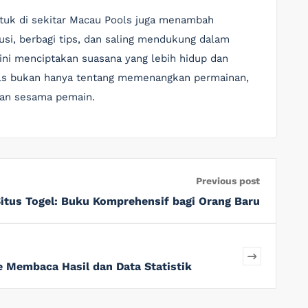
ntuk di sekitar Macau Pools juga menambah
si, berbagi tips, dan saling mendukung dalam
ini menciptakan suasana yang lebih hidup dan
ols bukan hanya tentang memenangkan permainan,
gan sesama pemain.
Previous post
itus Togel: Buku Komprehensif bagi Orang Baru
e Membaca Hasil dan Data Statistik