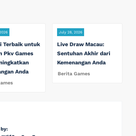
 2026
July 28, 2026
i Terbaik untuk
Live Draw Macau:
n Pkv Games
Sentuhan Akhir dari
ningkatkan
Kemenangan Anda
ngan Anda
Berita Games
Games
 by: