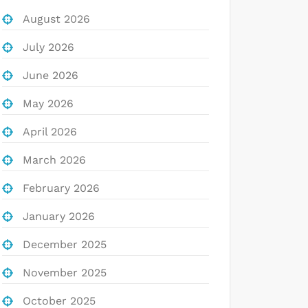
August 2026
July 2026
June 2026
May 2026
April 2026
March 2026
February 2026
January 2026
December 2025
November 2025
October 2025