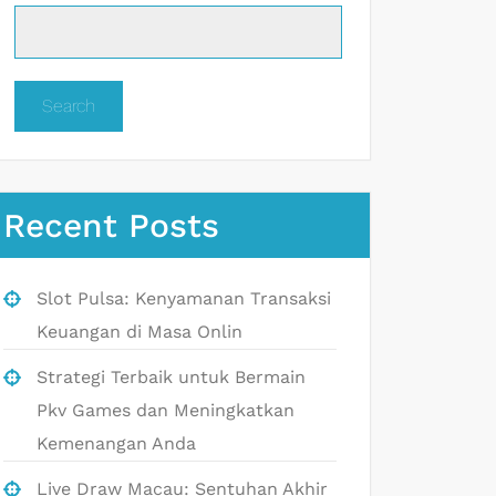
Search
Recent Posts
Slot Pulsa: Kenyamanan Transaksi
Keuangan di Masa Onlin
Strategi Terbaik untuk Bermain
Pkv Games dan Meningkatkan
Kemenangan Anda
Live Draw Macau: Sentuhan Akhir