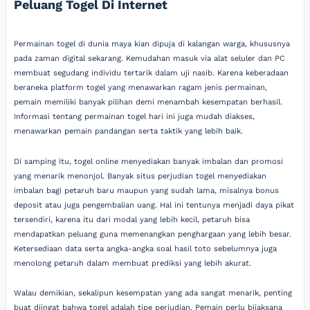
Peluang Togel Di Internet
Permainan togel di dunia maya kian dipuja di kalangan warga, khususnya
pada zaman digital sekarang. Kemudahan masuk via alat seluler dan PC
membuat segudang individu tertarik dalam uji nasib. Karena keberadaan
beraneka platform togel yang menawarkan ragam jenis permainan,
pemain memiliki banyak pilihan demi menambah kesempatan berhasil.
Informasi tentang permainan togel hari ini juga mudah diakses,
menawarkan pemain pandangan serta taktik yang lebih baik.
Di samping itu, togel online menyediakan banyak imbalan dan promosi
yang menarik menonjol. Banyak situs perjudian togel menyediakan
imbalan bagi petaruh baru maupun yang sudah lama, misalnya bonus
deposit atau juga pengembalian uang. Hal ini tentunya menjadi daya pikat
tersendiri, karena itu dari modal yang lebih kecil, petaruh bisa
mendapatkan peluang guna memenangkan penghargaan yang lebih besar.
Ketersediaan data serta angka-angka soal hasil toto sebelumnya juga
menolong petaruh dalam membuat prediksi yang lebih akurat.
Walau demikian, sekalipun kesempatan yang ada sangat menarik, penting
buat diingat bahwa togel adalah tipe perjudian. Pemain perlu bijaksana