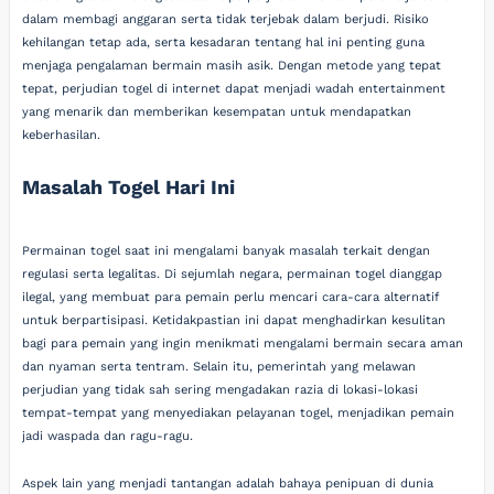
dalam membagi anggaran serta tidak terjebak dalam berjudi. Risiko
kehilangan tetap ada, serta kesadaran tentang hal ini penting guna
menjaga pengalaman bermain masih asik. Dengan metode yang tepat
tepat, perjudian togel di internet dapat menjadi wadah entertainment
yang menarik dan memberikan kesempatan untuk mendapatkan
keberhasilan.
Masalah Togel Hari Ini
Permainan togel saat ini mengalami banyak masalah terkait dengan
regulasi serta legalitas. Di sejumlah negara, permainan togel dianggap
ilegal, yang membuat para pemain perlu mencari cara-cara alternatif
untuk berpartisipasi. Ketidakpastian ini dapat menghadirkan kesulitan
bagi para pemain yang ingin menikmati mengalami bermain secara aman
dan nyaman serta tentram. Selain itu, pemerintah yang melawan
perjudian yang tidak sah sering mengadakan razia di lokasi-lokasi
tempat-tempat yang menyediakan pelayanan togel, menjadikan pemain
jadi waspada dan ragu-ragu.
Aspek lain yang menjadi tantangan adalah bahaya penipuan di dunia