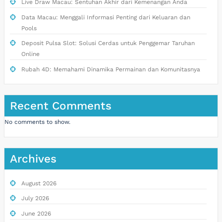
Live Draw Macau: Sentuhan Akhir dari Kemenangan Anda
Data Macau: Menggali Informasi Penting dari Keluaran dan
Pools
Deposit Pulsa Slot: Solusi Cerdas untuk Penggemar Taruhan
Online
Rubah 4D: Memahami Dinamika Permainan dan Komunitasnya
Recent Comments
No comments to show.
Archives
August 2026
July 2026
June 2026