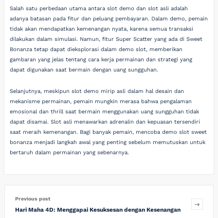
Salah satu perbedaan utama antara slot demo dan slot asli adalah
adanya batasan pada fitur dan peluang pembayaran. Dalam demo, pemain
tidak akan mendapatkan kemenangan nyata, karena semua transaksi
dilakukan dalam simulasi. Namun, fitur Super Scatter yang ada di Sweet
Bonanza tetap dapat dieksplorasi dalam demo slot, memberikan
gambaran yang jelas tentang cara kerja permainan dan strategi yang
dapat digunakan saat bermain dengan uang sungguhan.
Selanjutnya, meskipun slot demo mirip asli dalam hal desain dan
mekanisme permainan, pemain mungkin merasa bahwa pengalaman
emosional dan thrill saat bermain menggunakan uang sungguhan tidak
dapat disamai. Slot asli menawarkan adrenalin dan kepuasan tersendiri
saat meraih kemenangan. Bagi banyak pemain, mencoba demo slot sweet
bonanza menjadi langkah awal yang penting sebelum memutuskan untuk
bertaruh dalam permainan yang sebenarnya.
Previous post
Hari Maha 4D: Menggapai Kesuksesan dengan Kesenangan