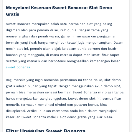
Menyelami Keseruan Sweet Bonanza: Slot Demo
Gratis
Sweet Bonanza merupakan salah satu permainan slot yang paling
digemari oleh para pemain di seluruh dunia. Dengan tema yang
menyenangkan dan penuh warna, game ini menawarkan pengalaman
bermain yang tidak hanya menghibur tetapi juga menguntungkan. Dalam
mesin slot ini, pemain akan diajak ke dalam dunia permen dan buah-
buahan yang menggoda, di mana mereka dapat menikmati fitur Super
Scatter yang menarik dan berpotensi menghasilkan kemenangan besar.
sweet bonanza
Bagi mereka yang ingin mencoba permainan ini tanpa risiko, slot demo
gratis adalah pilihan yang tepat. Dengan menggunakan akun demo slot,
pemain bisa merasakan sensasi bermain Sweet Bonanza mirip asli tanpa
harus mengeluarkan uang sungguhan. Lewat demo slot ini, semua fitur
menarik, termasuk kombinasi simbol dan putaran bonus, bisa
dieksplorasi. Artikel ini akan membawa Anda lebih dalam menjelajahi
keseruan Sweet Bonanza melalui slot demo gratis yang luar biasa.
Fitur Unggulan Sweet Bonanza