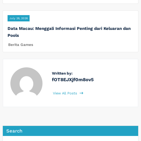
July 26, 2026
Data Macau: Menggali Informasi Penting dari Keluaran dan
Pools
Berita Games
Written by:
fOT8EJXjf0m8ov5
View All Posts
Search