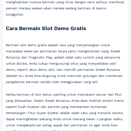
menghadirkan nuansa bermain yang mirip dengan versi aslinya, membuat
pemain merasa seakan-akan mereka sedang bermain di kasino
sungguhan.
Cara Bermain Slot Demo Gratis
Bermain slot demo gratis adalah cara yang menyenangkan untuk
merasakan keseruan permainan tanpa perlu mengeluarkan uang. Sweet
Bonanza, dari Pragmatic Play, adalah salah satu contoh yang sempurna
untuk dicoba. Anda cukup mengunjungi situs yang menyediakan slot
demo, seperti akun demo slot, dan memilih permainan Sweet Bonanza.
Setelah itu, Anda bisa langsung mulai memutar gulungan dan menikmati
pengalaman bermain seolah-olah menggunakan uang asli.
Ketika bermain di slot demo, penting untuk memahami aturan dan fitur
yang ditawarkan. Dalam Sweet Bonanza, Anda akan melihat simbol manis
seperti buah-buahan dan permen yang memberikan kombinasi
kemenangan. Fitur Super Scatter adalah salah satu yang menarik, karena
dapat meningkatkan peluang Anda untuk menang besar. Luangkan waktu
untuk mengeksplorasi setiap aspek dari permainan ini agar Anda bisa