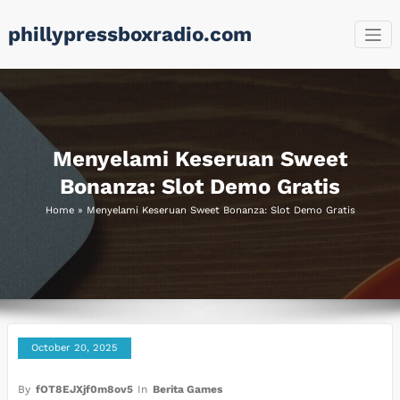
Skip
phillypressboxradio.com
to
content
Menyelami Keseruan Sweet
Bonanza: Slot Demo Gratis
Home
»
Menyelami Keseruan Sweet Bonanza: Slot Demo Gratis
October 20, 2025
By
fOT8EJXjf0m8ov5
In
Berita Games