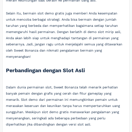
meraih keuntungan saat beralih ke permainan uang asli.
Selain itu, bermain slot demo gratis juga memberi Anda kesempatan
untuk mencoba berbagai strategi. Anda bisa bermain dengan jumlah
taruhan yang berbeda dan memperhatikan bagaimana setiap taruhan
memengaruhi hasil permainan. Dengan berlatih di demo slot mirip asli,
Anda akan lebih siap untuk menghadapi tantangan di permainan yang
sebenarnya. Jadi, jangan ragu untuk menjelajahi semua yang ditawarkan
oleh Sweet Bonanza dan nikmati pengalaman bermain yang
menyenangkan!
Perbandingan dengan Slot Asli
Dalam dunia permainan slot, Sweet Bonanza telah menarik perhatian
banyak pemain dengan grafis yang cerah dan fitur gameplay yang
menarik. Slot demo dari permainan ini memungkinkan pemain untuk
merasakan keseruan dan keunikan tanpa harus mempertaruhkan uang
sungguhan. Meskipun slot demo gratis menawarkan pengalaman yang
menyenangkan, seringkali ada beberapa perbedaan yang perlu
diperhatikan jika dibandingkan dengan versi slot asli.