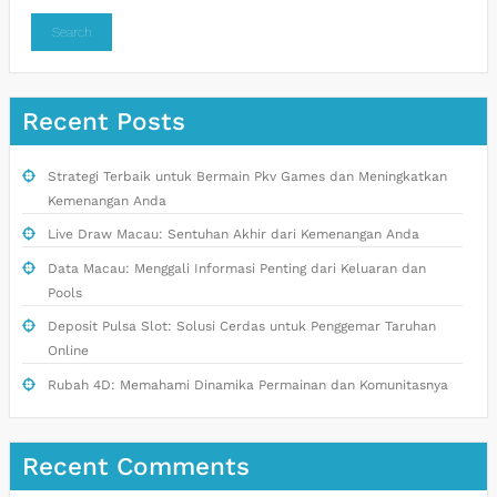
Search
Recent Posts
Strategi Terbaik untuk Bermain Pkv Games dan Meningkatkan
Kemenangan Anda
Live Draw Macau: Sentuhan Akhir dari Kemenangan Anda
Data Macau: Menggali Informasi Penting dari Keluaran dan
Pools
Deposit Pulsa Slot: Solusi Cerdas untuk Penggemar Taruhan
Online
Rubah 4D: Memahami Dinamika Permainan dan Komunitasnya
Recent Comments