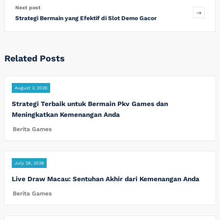
Next post
Strategi Bermain yang Efektif di Slot Demo Gacor
Related Posts
August 3, 2026
Strategi Terbaik untuk Bermain Pkv Games dan
Meningkatkan Kemenangan Anda
Berita Games
July 28, 2026
Live Draw Macau: Sentuhan Akhir dari Kemenangan Anda
Berita Games