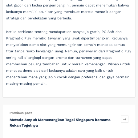
slot gacor dari kedua pengembang ini, pemain dapat menemukan bahwa
keduanya memiliki keunikan yang membuat mereka menarik dengan
strategi dan pendekatan yang berbeda.
Ketika berbicara tentang mendapatkan banyak jp gratis, PG Soft dan
Pragmatic Play memiliki tawaran yang layak dipertimbangkan. Keduanya
menyediakan demo slot yang memungkinkan pemain mencoba semua
fitur tanpa risiko kehilangan uang. Namun, penawaran dari Pragmatic Play
sering kali dilengkapi dengan promo dan turnamen yang dapat
memberikan peluang tambahan untuk meraih kemenangan. Pilihan untuk
mencoba demo slot dari keduanya adalah cara yang baik untuk
menentukan mana yang lebih cocok dengan preferensi dan gaya bermain
masing-masing pemain.
Previous post
Metode Ampuh Memenangkan Togel Singapura bersama
Rekan Togelnya