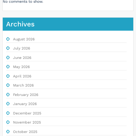
No comments to show.
Archives
August 2026
July 2026
June 2026
May 2026
April 2026
March 2026
February 2026
January 2026
December 2025
November 2025
October 2025