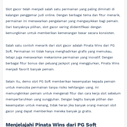
Slot gacor telah menjadi salah satu permainan yang paling diminati di
kalangan penggemar judi online. Dengan berbagai tema dan fitur menarik,
permainan ini menawarkan pengalaman yang mengasyikkan bagi pemain.
Dari banyaknya pilihan, slot gacor sering diidentifikasi dengan
kemungkinan untuk memberikan kemenangan besar secara konsisten.
Salah satu contoh menarik dari slot gacor adalah Pinata Wins dari PG
Soft. Permainan ini tidak hanya menghadirkan grafis yang memukau,
tetapi juga menawarkan mekanisme permainan yang inovatif. Dengan
berbagai fitur bonus dan peluang jackpot yang menggiurkan, Pinata Wins
menjadi favorit banyak pemain.
Selain itu, demo slot PG Soft memberikan kesempatan kepada pemain
untuk mencoba permainan tanpa risiko kehilangan uang. Ini
memungkinkan pemain untuk mengenali fitur dan cara kerja slot sebelum
mempertaruhkan uang sungguhan. Dengan begitu banyak pilihan dan
kesempatan untuk menang, tidak heran jika banyak orang mencari slot
gacor yang dapat memberikan mereka banyak jp gratis.
Menjelajahi Pinata Wins dari PG Soft