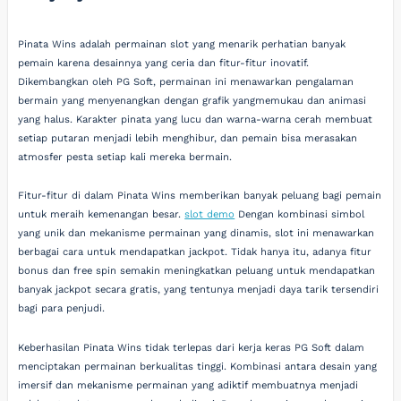
Pinata Wins adalah permainan slot yang menarik perhatian banyak
pemain karena desainnya yang ceria dan fitur-fitur inovatif.
Dikembangkan oleh PG Soft, permainan ini menawarkan pengalaman
bermain yang menyenangkan dengan grafik yangmemukau dan animasi
yang halus. Karakter pinata yang lucu dan warna-warna cerah membuat
setiap putaran menjadi lebih menghibur, dan pemain bisa merasakan
atmosfer pesta setiap kali mereka bermain.
Fitur-fitur di dalam Pinata Wins memberikan banyak peluang bagi pemain
untuk meraih kemenangan besar.
slot demo
Dengan kombinasi simbol
yang unik dan mekanisme permainan yang dinamis, slot ini menawarkan
berbagai cara untuk mendapatkan jackpot. Tidak hanya itu, adanya fitur
bonus dan free spin semakin meningkatkan peluang untuk mendapatkan
banyak jackpot secara gratis, yang tentunya menjadi daya tarik tersendiri
bagi para penjudi.
Keberhasilan Pinata Wins tidak terlepas dari kerja keras PG Soft dalam
menciptakan permainan berkualitas tinggi. Kombinasi antara desain yang
imersif dan mekanisme permainan yang adiktif membuatnya menjadi