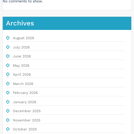
No comments to show.
Archives
August 2026
July 2026
June 2026
May 2026
April 2026
March 2026
February 2026
January 2026
December 2025
November 2025
October 2025