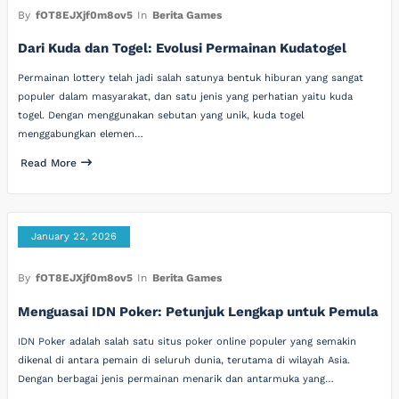
By
fOT8EJXjf0m8ov5
In
Berita Games
Dari Kuda dan Togel: Evolusi Permainan Kudatogel
Permainan lottery telah jadi salah satunya bentuk hiburan yang sangat
populer dalam masyarakat, dan satu jenis yang perhatian yaitu kuda
togel. Dengan menggunakan sebutan yang unik, kuda togel
menggabungkan elemen…
Read More
January 22, 2026
By
fOT8EJXjf0m8ov5
In
Berita Games
Menguasai IDN Poker: Petunjuk Lengkap untuk Pemula
IDN Poker adalah salah satu situs poker online populer yang semakin
dikenal di antara pemain di seluruh dunia, terutama di wilayah Asia.
Dengan berbagai jenis permainan menarik dan antarmuka yang…