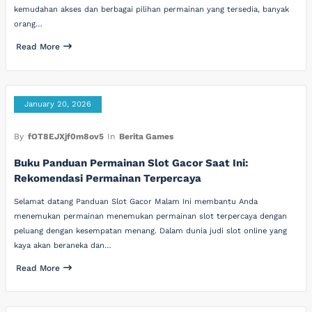
kemudahan akses dan berbagai pilihan permainan yang tersedia, banyak
orang…
Read More
January 20, 2026
By
fOT8EJXjf0m8ov5
In
Berita Games
Buku Panduan Permainan Slot Gacor Saat Ini:
Rekomendasi Permainan Terpercaya
Selamat datang Panduan Slot Gacor Malam Ini membantu Anda
menemukan permainan menemukan permainan slot terpercaya dengan
peluang dengan kesempatan menang. Dalam dunia judi slot online yang
kaya akan beraneka dan…
Read More