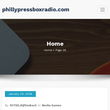
Skip
phillypressboxradio.com
to
content
Home
Home
»
Page 26
January 23, 2026
By
fOT8EJXjf0m8ov5
In
Berita Games