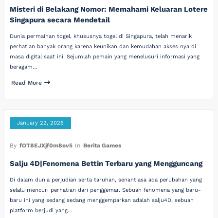
Misteri di Belakang Nomor: Memahami Keluaran Lotere
Singapura secara Mendetail
Dunia permainan togel, khususnya togel di Singapura, telah menarik
perhatian banyak orang karena keunikan dan kemudahan akses nya di
masa digital saat ini. Sejumlah pemain yang menelusuri informasi yang
beragam…
Read More
January 22, 2026
By
fOT8EJXjf0m8ov5
In
Berita Games
Salju 4D|Fenomena Bettin Terbaru yang Mengguncang
Di dalam dunia perjudian serta taruhan, senantiasa ada perubahan yang
selalu mencuri perhatian dari penggemar. Sebuah fenomena yang baru-
baru ini yang sedang sedang menggemparkan adalah salju4D, sebuah
platform berjudi yang…