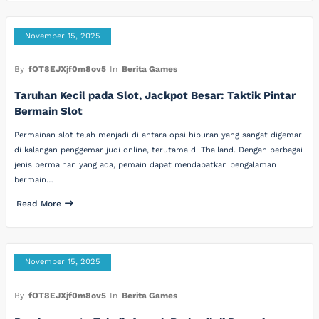
November 15, 2025
By
fOT8EJXjf0m8ov5
In
Berita Games
Taruhan Kecil pada Slot, Jackpot Besar: Taktik Pintar
Bermain Slot
Permainan slot telah menjadi di antara opsi hiburan yang sangat digemari
di kalangan penggemar judi online, terutama di Thailand. Dengan berbagai
jenis permainan yang ada, pemain dapat mendapatkan pengalaman
bermain…
Read More
November 15, 2025
By
fOT8EJXjf0m8ov5
In
Berita Games