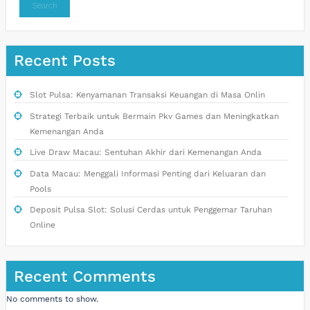
Search
Recent Posts
Slot Pulsa: Kenyamanan Transaksi Keuangan di Masa Onlin
Strategi Terbaik untuk Bermain Pkv Games dan Meningkatkan
Kemenangan Anda
Live Draw Macau: Sentuhan Akhir dari Kemenangan Anda
Data Macau: Menggali Informasi Penting dari Keluaran dan
Pools
Deposit Pulsa Slot: Solusi Cerdas untuk Penggemar Taruhan
Online
Recent Comments
No comments to show.