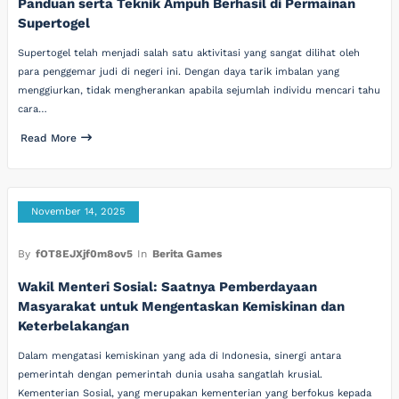
Panduan serta Teknik Ampuh Berhasil di Permainan
Supertogel
Supertogel telah menjadi salah satu aktivitasi yang sangat dilihat oleh
para penggemar judi di negeri ini. Dengan daya tarik imbalan yang
menggiurkan, tidak mengherankan apabila sejumlah individu mencari tahu
cara…
Read More
November 14, 2025
By
fOT8EJXjf0m8ov5
In
Berita Games
Wakil Menteri Sosial: Saatnya Pemberdayaan
Masyarakat untuk Mengentaskan Kemiskinan dan
Keterbelakangan
Dalam mengatasi kemiskinan yang ada di Indonesia, sinergi antara
pemerintah dengan pemerintah dunia usaha sangatlah krusial.
Kementerian Sosial, yang merupakan kementerian yang berfokus kepada