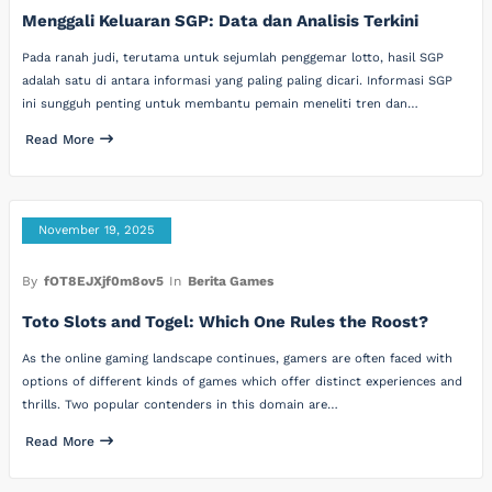
Menggali Keluaran SGP: Data dan Analisis Terkini
Pada ranah judi, terutama untuk sejumlah penggemar lotto, hasil SGP
adalah satu di antara informasi yang paling paling dicari. Informasi SGP
ini sungguh penting untuk membantu pemain meneliti tren dan…
Read More
November 19, 2025
By
fOT8EJXjf0m8ov5
In
Berita Games
Toto Slots and Togel: Which One Rules the Roost?
As the online gaming landscape continues, gamers are often faced with
options of different kinds of games which offer distinct experiences and
thrills. Two popular contenders in this domain are…
Read More