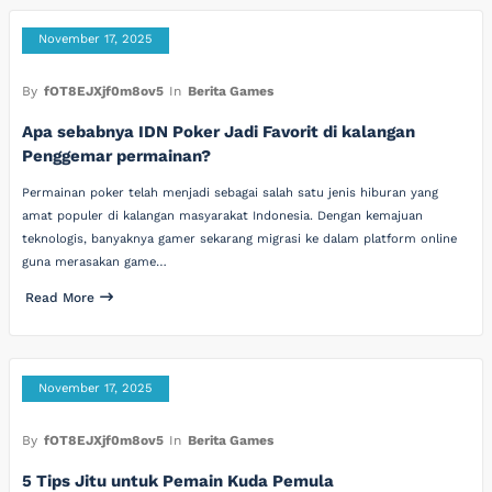
November 17, 2025
By
fOT8EJXjf0m8ov5
In
Berita Games
Apa sebabnya IDN Poker Jadi Favorit di kalangan
Penggemar permainan?
Permainan poker telah menjadi sebagai salah satu jenis hiburan yang
amat populer di kalangan masyarakat Indonesia. Dengan kemajuan
teknologis, banyaknya gamer sekarang migrasi ke dalam platform online
guna merasakan game…
Read More
November 17, 2025
By
fOT8EJXjf0m8ov5
In
Berita Games
5 Tips Jitu untuk Pemain Kuda Pemula