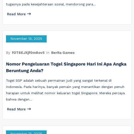
tugasnya pada kesejahteraan sosial, mendorong para…
Read More
November 13, 2025
By
fOT8EJXjf0m8ov5
In
Berita Games
Nomor Pengeluaran Togel Singapore Hari Ini Apa Angka
Beruntung Anda?
Togel SGP adalah sebuah permainan judi yang sangat terkenal di
Indonesia. Pada harinya, banyak pemain yang menantikan dengan penuh
harapan untuk melihat nomor keluaran togel Singapore. Mereka percaya
bahwa dengan…
Read More
November 13, 2025