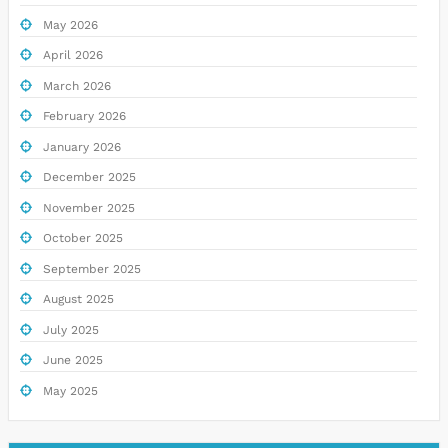
May 2026
April 2026
March 2026
February 2026
January 2026
December 2025
November 2025
October 2025
September 2025
August 2025
July 2025
June 2025
May 2025