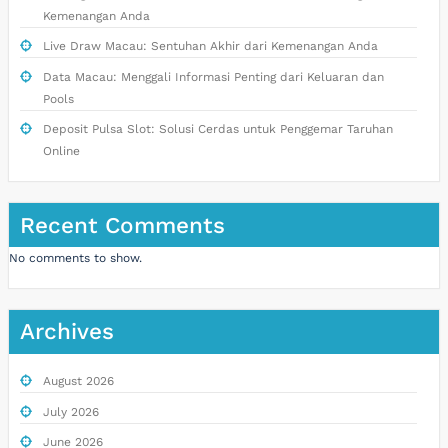
Kemenangan Anda
Live Draw Macau: Sentuhan Akhir dari Kemenangan Anda
Data Macau: Menggali Informasi Penting dari Keluaran dan
Pools
Deposit Pulsa Slot: Solusi Cerdas untuk Penggemar Taruhan
Online
Recent Comments
No comments to show.
Archives
August 2026
July 2026
June 2026