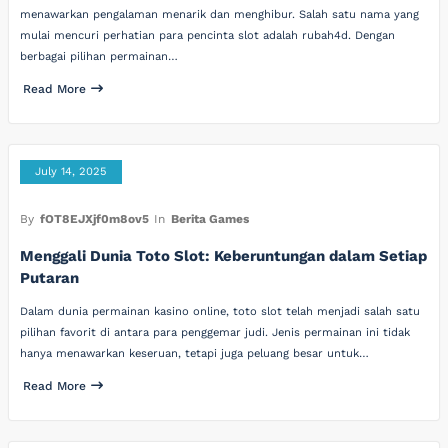
menawarkan pengalaman menarik dan menghibur. Salah satu nama yang
mulai mencuri perhatian para pencinta slot adalah rubah4d. Dengan
berbagai pilihan permainan…
Read More
July 14, 2025
By
fOT8EJXjf0m8ov5
In
Berita Games
Menggali Dunia Toto Slot: Keberuntungan dalam Setiap
Putaran
Dalam dunia permainan kasino online, toto slot telah menjadi salah satu
pilihan favorit di antara para penggemar judi. Jenis permainan ini tidak
hanya menawarkan keseruan, tetapi juga peluang besar untuk…
Read More