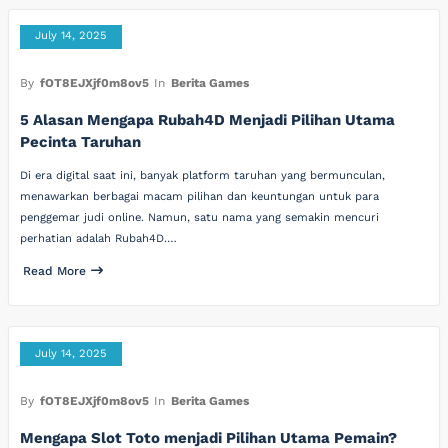
July 14, 2025
By
fOT8EJXjf0m8ov5
In
Berita Games
5 Alasan Mengapa Rubah4D Menjadi Pilihan Utama
Pecinta Taruhan
Di era digital saat ini, banyak platform taruhan yang bermunculan,
menawarkan berbagai macam pilihan dan keuntungan untuk para
penggemar judi online. Namun, satu nama yang semakin mencuri
perhatian adalah Rubah4D.…
Read More
July 14, 2025
By
fOT8EJXjf0m8ov5
In
Berita Games
Mengapa Slot Toto menjadi Pilihan Utama Pemain?