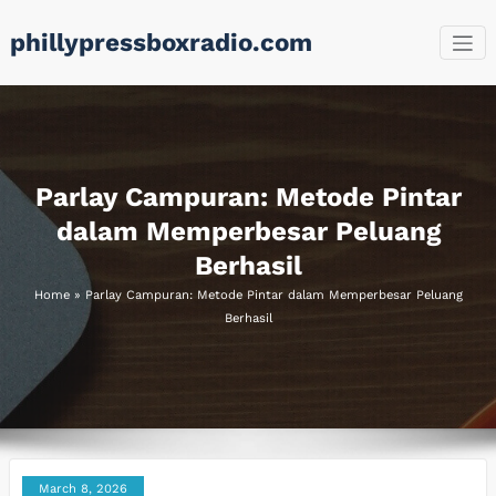
Skip
phillypressboxradio.com
to
content
Parlay Campuran: Metode Pintar
dalam Memperbesar Peluang
Berhasil
Home
»
Parlay Campuran: Metode Pintar dalam Memperbesar Peluang
Berhasil
March 8, 2026