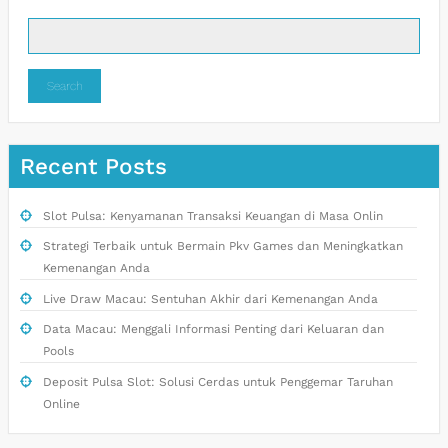
Search
Recent Posts
Slot Pulsa: Kenyamanan Transaksi Keuangan di Masa Onlin
Strategi Terbaik untuk Bermain Pkv Games dan Meningkatkan
Kemenangan Anda
Live Draw Macau: Sentuhan Akhir dari Kemenangan Anda
Data Macau: Menggali Informasi Penting dari Keluaran dan
Pools
Deposit Pulsa Slot: Solusi Cerdas untuk Penggemar Taruhan
Online