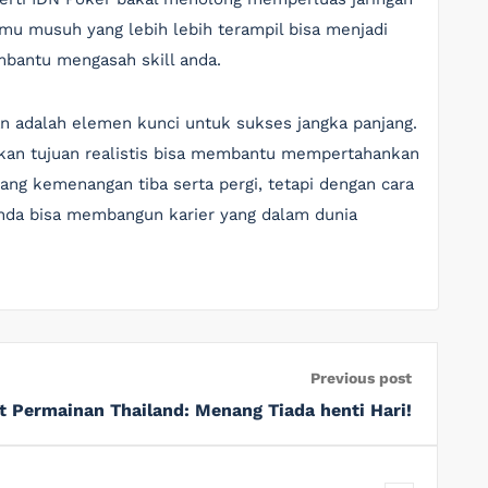
mu musuh yang lebih lebih terampil bisa menjadi
mbantu mengasah skill anda.
n adalah elemen kunci untuk sukses jangka panjang.
pkan tujuan realistis bisa membantu mempertahankan
dang kemenangan tiba serta pergi, tetapi dengan cara
nda bisa membangun karier yang dalam dunia
Previous post
 Permainan Thailand: Menang Tiada henti Hari!