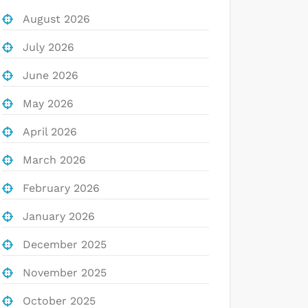
August 2026
July 2026
June 2026
May 2026
April 2026
March 2026
February 2026
January 2026
December 2025
November 2025
October 2025