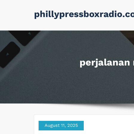
Skip
phillypressboxradio.
to
content
perjalanan
August 11, 2025