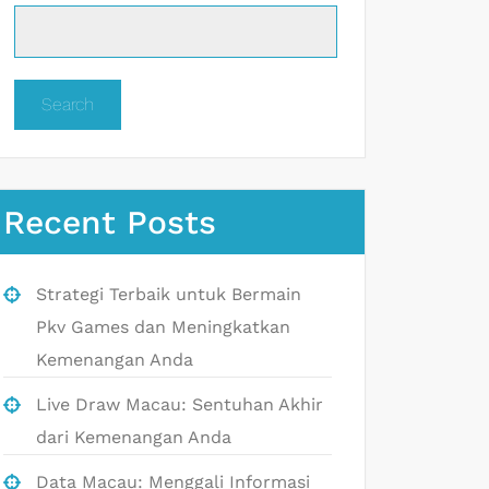
Search
Recent Posts
Strategi Terbaik untuk Bermain
Pkv Games dan Meningkatkan
Kemenangan Anda
Live Draw Macau: Sentuhan Akhir
dari Kemenangan Anda
Data Macau: Menggali Informasi