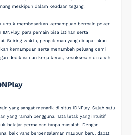
tenang meskipun dalam keadaan tegang.
talis untuk membesarkan kemampuan bermain poker.
IDNPlay, para pemain bisa latihan serta
ai. Seiring waktu, pengalaman yang didapat akan
gkan kemampuan serta menambah peluang demi
an dedikasi dan kerja keras, kesuksesan di ranah
DNPlay
n yang sangat menarik di situs IDNPlay. Salah satu
lan yang ramah pengguna. Tata letak yang intuitif
k belajar permainan tanpa masalah. Dengan
na, baik yang berpengalaman maupun baru, dapat