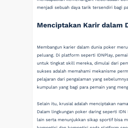
menjadi sebuah daya tarik tersendiri bagi pa
Menciptakan Karir dalam 
Membangun karier dalam dunia poker merup
peluang. Di platform seperti IDNPlay, pem
untuk tingkat skill mereka, dimulai dari p
sukses adalah memahami mekanisme permain
pelajaran dari pengalaman yang sebelumny
kumpulan yang bagi para pemain yang meng
Selain itu, krusial adalah menciptakan na
Dalam lingkungan poker daring seperti IDN
lain serta menunjukkan sikap sportif bisa m
kompetisi dan kompetisi pada platform sep