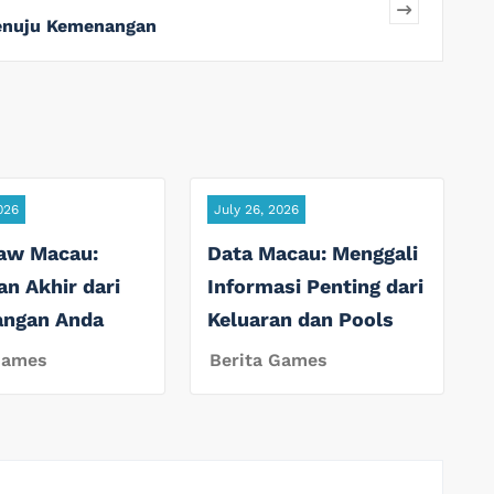
Menuju Kemenangan
026
July 26, 2026
raw Macau:
Data Macau: Menggali
n Akhir dari
Informasi Penting dari
ngan Anda
Keluaran dan Pools
Games
Berita Games