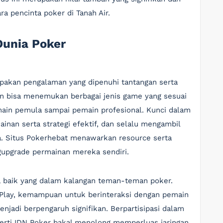
ra pencinta poker di Tanah Air.
Dunia Poker
akan pengalaman yang dipenuhi tantangan serta
ain bisa menemukan berbagai jenis game yang sesuai
emain pemula sampai pemain profesional. Kunci dalam
an serta strategi efektif, dan selalu mengambil
a. Situs Pokerhebat menawarkan resource serta
upgrade permainan mereka sendiri.
ma baik yang dalam kalangan teman-teman poker.
 Play, kemampuan untuk berinteraksi dengan pemain
enjadi berpengaruh signifikan. Berpartisipasi dalam
erti IDN Poker bakal menolong memperluas jaringan