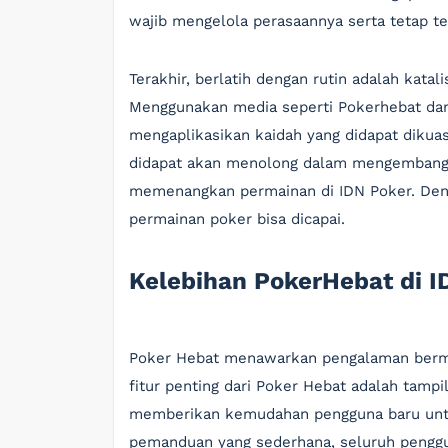
wajib mengelola perasaannya serta tetap 
Terakhir, berlatih dengan rutin adalah ka
Menggunakan media seperti Pokerhebat dan 
mengaplikasikan kaidah yang didapat dikuas
didapat akan menolong dalam mengemban
memenangkan permainan di IDN Poker. Deng
permainan poker bisa dicapai.
Kelebihan PokerHebat di I
Poker Hebat menawarkan pengalaman bermai
fitur penting dari Poker Hebat adalah tampi
memberikan kemudahan pengguna baru untu
pemanduan yang sederhana, seluruh penggu