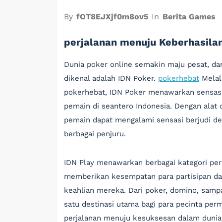
By
fOT8EJXjf0m8ov5
In
Berita Games
perjalanan menuju Keberhasilan
Dunia poker online semakin maju pesat, da
dikenal adalah IDN Poker.
pokerhebat
Melal
pokerhebat, IDN Poker menawarkan sensas
pemain di seantero Indonesia. Dengan alat 
pemain dapat mengalami sensasi berjudi de
berbagai penjuru.
IDN Play menawarkan berbagai kategori per
memberikan kesempatan para partisipan da
keahlian mereka. Dari poker, domino, sampai
satu destinasi utama bagi para pecinta perma
perjalanan menuju kesuksesan dalam dunia