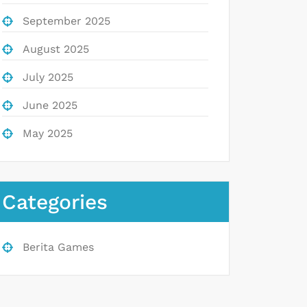
September 2025
August 2025
July 2025
June 2025
May 2025
Categories
Berita Games