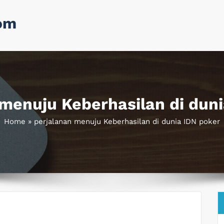
com
 menuju Keberhasilan di duni
Home
»
perjalanan menuju Keberhasilan di dunia IDN poker