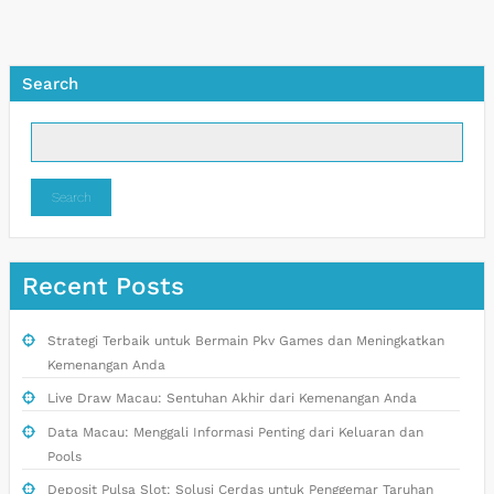
Search
Search
Recent Posts
Strategi Terbaik untuk Bermain Pkv Games dan Meningkatkan
Kemenangan Anda
Live Draw Macau: Sentuhan Akhir dari Kemenangan Anda
Data Macau: Menggali Informasi Penting dari Keluaran dan
Pools
Deposit Pulsa Slot: Solusi Cerdas untuk Penggemar Taruhan