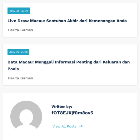
July 28, 2026
Live Draw Macau: Sentuhan Akhir dari Kemenangan Anda
Berita Games
July 26, 2026
Data Macau: Menggali Informasi Penting dari Keluaran dan
Pools
Berita Games
Written by:
fOT8EJXjf0m8ov5
View All Posts