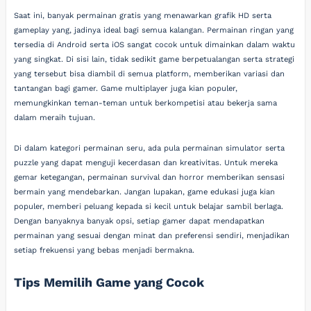
Saat ini, banyak permainan gratis yang menawarkan grafik HD serta
gameplay yang, jadinya ideal bagi semua kalangan. Permainan ringan yang
tersedia di Android serta iOS sangat cocok untuk dimainkan dalam waktu
yang singkat. Di sisi lain, tidak sedikit game berpetualangan serta strategi
yang tersebut bisa diambil di semua platform, memberikan variasi dan
tantangan bagi gamer. Game multiplayer juga kian populer,
memungkinkan teman-teman untuk berkompetisi atau bekerja sama
dalam meraih tujuan.
Di dalam kategori permainan seru, ada pula permainan simulator serta
puzzle yang dapat menguji kecerdasan dan kreativitas. Untuk mereka
gemar ketegangan, permainan survival dan horror memberikan sensasi
bermain yang mendebarkan. Jangan lupakan, game edukasi juga kian
populer, memberi peluang kepada si kecil untuk belajar sambil berlaga.
Dengan banyaknya banyak opsi, setiap gamer dapat mendapatkan
permainan yang sesuai dengan minat dan preferensi sendiri, menjadikan
setiap frekuensi yang bebas menjadi bermakna.
Tips Memilih Game yang Cocok