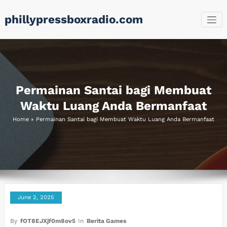
Skip
phillypressboxradio.com
to
content
Permainan Santai bagi Membuat
Waktu Luang Anda Bermanfaat
Home
»
Permainan Santai bagi Membuat Waktu Luang Anda Bermanfaat
June 2, 2025
By
fOT8EJXjf0m8ov5
In
Berita Games