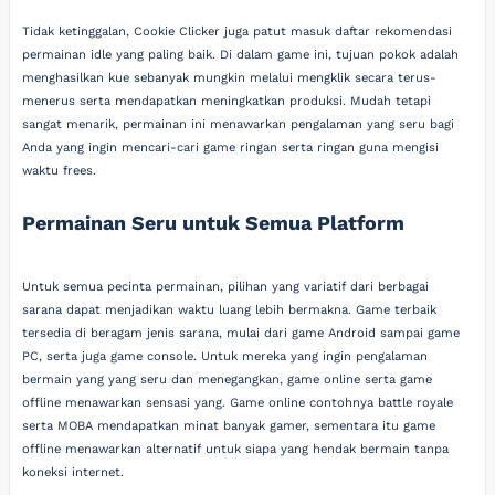
Tidak ketinggalan, Cookie Clicker juga patut masuk daftar rekomendasi
permainan idle yang paling baik. Di dalam game ini, tujuan pokok adalah
menghasilkan kue sebanyak mungkin melalui mengklik secara terus-
menerus serta mendapatkan meningkatkan produksi. Mudah tetapi
sangat menarik, permainan ini menawarkan pengalaman yang seru bagi
Anda yang ingin mencari-cari game ringan serta ringan guna mengisi
waktu frees.
Permainan Seru untuk Semua Platform
Untuk semua pecinta permainan, pilihan yang variatif dari berbagai
sarana dapat menjadikan waktu luang lebih bermakna. Game terbaik
tersedia di beragam jenis sarana, mulai dari game Android sampai game
PC, serta juga game console. Untuk mereka yang ingin pengalaman
bermain yang yang seru dan menegangkan, game online serta game
offline menawarkan sensasi yang. Game online contohnya battle royale
serta MOBA mendapatkan minat banyak gamer, sementara itu game
offline menawarkan alternatif untuk siapa yang hendak bermain tanpa
koneksi internet.