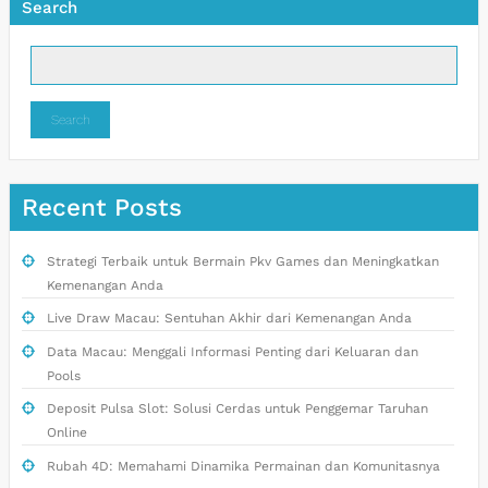
Search
Search
Recent Posts
Strategi Terbaik untuk Bermain Pkv Games dan Meningkatkan
Kemenangan Anda
Live Draw Macau: Sentuhan Akhir dari Kemenangan Anda
Data Macau: Menggali Informasi Penting dari Keluaran dan
Pools
Deposit Pulsa Slot: Solusi Cerdas untuk Penggemar Taruhan
Online
Rubah 4D: Memahami Dinamika Permainan dan Komunitasnya