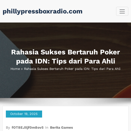
Skip
phillypressboxradio.com
to
content
Rahasia Sukses Bertaruh Poker
pada IDN: Tips dari Para Ahli
Home
»
Rahasia Sukses Bertaruh Poker pada IDN: Tips dari Para Ahli
October 19, 2025
By
fOT8EJXjf0m8ov5
In
Berita Games