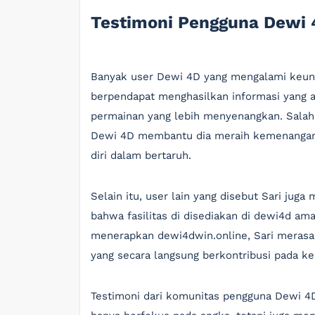
Testimoni Pengguna Dewi
Banyak user Dewi 4D yang mengalami keuntu
berpendapat menghasilkan informasi yang ak
permainan yang lebih menyenangkan. Sala
Dewi 4D membantu dia meraih kemenangan 
diri dalam bertaruh.
Selain itu, user lain yang disebut Sari ju
bahwa fasilitas di disediakan di dewi4d a
menerapkan dewi4dwin.online, Sari merasa
yang secara langsung berkontribusi pada ke
Testimoni dari komunitas pengguna Dewi 