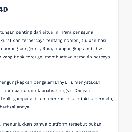
 4D
ngan penting dari situs ini. Para pengguna
urat dan terpercaya tentang nomor jitu, dan hasil
h seorang pengguna, Budi, mengungkapkan bahwa
yang tidak terduga, membuatnya semakin percaya
ga mengungkapkan pengalamannya. Ia menyatakan
mat membantu untuk analisis angka. Dengan
 lebih gampang dalam merencanakan taktik bermain,
berhasilannya.
4D menunjukkan bahwa platform tersebut bukan