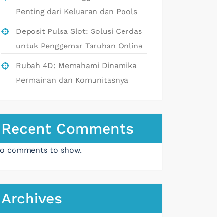
Penting dari Keluaran dan Pools
Deposit Pulsa Slot: Solusi Cerdas
untuk Penggemar Taruhan Online
Rubah 4D: Memahami Dinamika
Permainan dan Komunitasnya
Recent Comments
o comments to show.
Archives