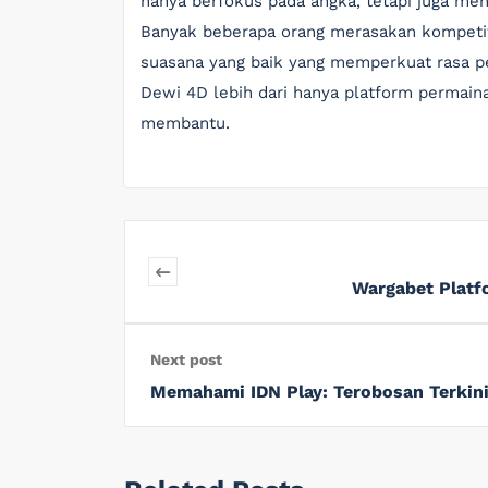
hanya berfokus pada angka, tetapi juga me
Banyak beberapa orang merasakan kompetit
suasana yang baik yang memperkuat rasa per
Dewi 4D lebih dari hanya platform permaina
membantu.
Wargabet Platf
Next post
Memahami IDN Play: Terobosan Terkini