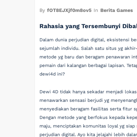
By
fOT8EJXjf0m8ov5
In
Berita Games
Rahasia yang Tersembunyi Diba
Dalam dunia perjudian digital, eksistensi 
sejumlah individu. Salah satu situs yg akhir
metode yg baru dan beragam penawaran int
pemain dari kalangan berbagai lapisan. Teta
dewi4d ini?
Dewi 4D tidak hanya sekadar menjadi lokas
menawarkan sensasi berjudi yg menyenangk
menyediakan beragam fasilitas serta fitur s
Dengan metode yang berfokus kepada kepe
maju, menciptakan komunitas loyal yg siap
perjudian digital. Ayo kita jelajahi lebih 