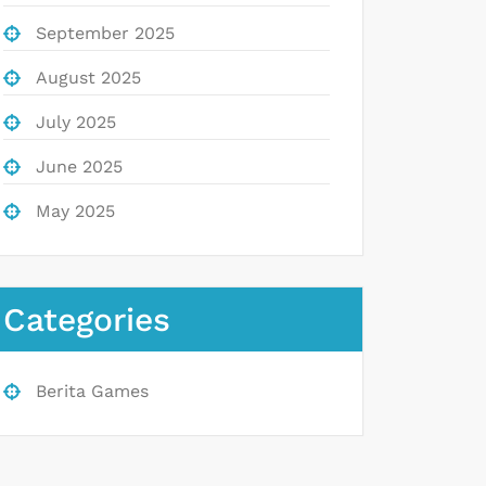
September 2025
August 2025
July 2025
June 2025
May 2025
Categories
Berita Games