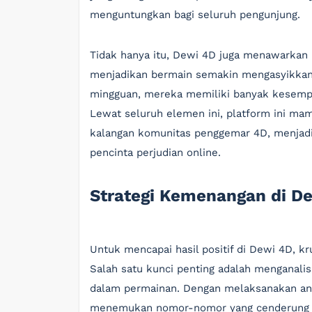
menguntungkan bagi seluruh pengunjung.
Tidak hanya itu, Dewi 4D juga menawarka
menjadikan bermain semakin mengasyikkan. 
mingguan, mereka memiliki banyak kesem
Lewat seluruh elemen ini, platform ini ma
kalangan komunitas penggemar 4D, menjadi
pencinta perjudian online.
Strategi Kemenangan di D
Untuk mencapai hasil positif di Dewi 4D, k
Salah satu kunci penting adalah menganali
dalam permainan. Dengan melaksanakan anal
menemukan nomor-nomor yang cenderung s