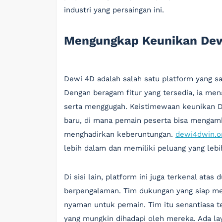
industri yang persaingan ini.
Mengungkap Keunikan De
Dewi 4D adalah salah satu platform yang s
Dengan beragam fitur yang tersedia, ia m
serta menggugah. Keistimewaan keunikan D
baru, di mana pemain peserta bisa mengamb
menghadirkan keberuntungan.
dewi4dwin.o
lebih dalam dan memiliki peluang yang leb
Di sisi lain, platform ini juga terkenal ata
berpengalaman. Tim dukungan yang siap me
nyaman untuk pemain. Tim itu senantiasa
yang mungkin dihadapi oleh mereka. Ada la