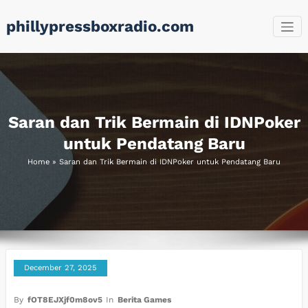
Skip
phillypressboxradio.com
to
content
Saran dan Trik Bermain di IDNPoker
untuk Pendatang Baru
Home
»
Saran dan Trik Bermain di IDNPoker untuk Pendatang Baru
December 27, 2025
By
fOT8EJXjf0m8ov5
In
Berita Games