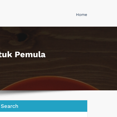
Home
ntuk Pemula
Search