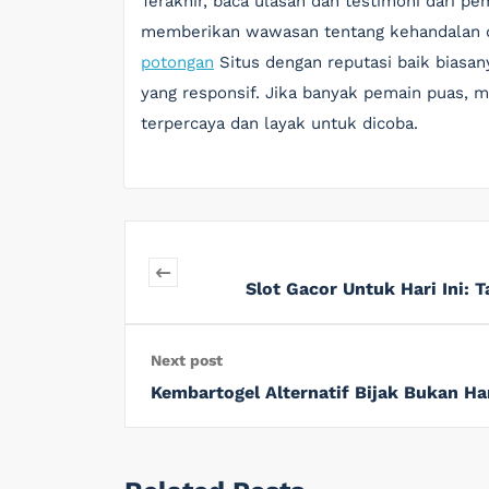
Terakhir, baca ulasan dan testimoni dari pe
memberikan wawasan tentang kehandalan d
potongan
Situs dengan reputasi baik biasan
yang responsif. Jika banyak pemain puas, m
terpercaya dan layak untuk dicoba.
Slot Gacor Untuk Hari Ini:
Next post
Kembartogel Alternatif Bijak Bukan H