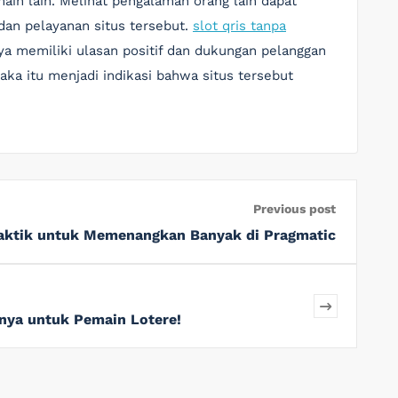
main lain. Melihat pengalaman orang lain dapat
an pelayanan situs tersebut.
slot qris tanpa
ya memiliki ulasan positif dan dukungan pelanggan
aka itu menjadi indikasi bahwa situs tersebut
Previous post
 Taktik untuk Memenangkan Banyak di Pragmatic
anya untuk Pemain Lotere!