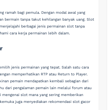
yang ramah bagi pemula. Dengan modal awal yang
n bermain tanpa takut kehilangan banyak uang. Slot
njelajahi berbagai jenis permainan slot tanpa
hami cara kerja permainan lebih dalam.
r
milih jenis permainan yang tepat. Salah satu cara
engan memperhatikan RTP atau Return to Player.
kinan pemain mendapatkan kembali sebagian dari
tahu dari pengalaman pemain lain melalui forum atau
i mengenai slot mana yang sering memberikan
erkemuka juga menyediakan rekomendasi slot gacor