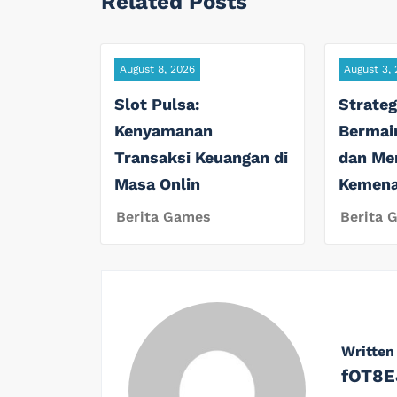
Related Posts
August 8, 2026
August 3,
Slot Pulsa:
Strateg
Kenyamanan
Bermai
Transaksi Keuangan di
dan Me
Masa Onlin
Kemena
Berita Games
Berita 
Written
fOT8E