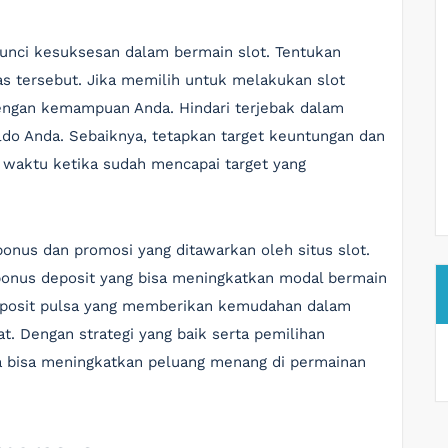
unci kesuksesan dalam bermain slot. Tentukan
as tersebut. Jika memilih untuk melakukan slot
 dengan kemampuan Anda. Hindari terjebak dalam
do Anda. Sebaiknya, tetapkan target keuntungan dan
t waktu ketika sudah mencapai target yang
onus dan promosi yang ditawarkan oleh situs slot.
bonus deposit yang bisa meningkatkan modal bermain
 deposit pulsa yang memberikan kemudahan dalam
at. Dengan strategi yang baik serta pemilihan
da bisa meningkatkan peluang menang di permainan