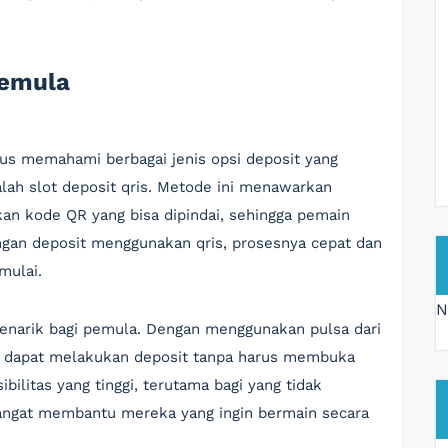
Pemula
us memahami berbagai jenis opsi deposit yang
alah slot deposit qris. Metode ini menawarkan
 kode QR yang bisa dipindai, sehingga pemain
ngan deposit menggunakan qris, prosesnya cepat dan
mulai.
N
n menarik bagi pemula. Dengan menggunakan pulsa dari
in dapat melakukan deposit tanpa harus membuka
bilitas yang tinggi, terutama bagi yang tidak
sangat membantu mereka yang ingin bermain secara