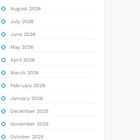
August 2026
July 2026
June 2026
May 2026
April 2026
March 2026
February 2026
January 2026
December 2025
November 2025
October 2025