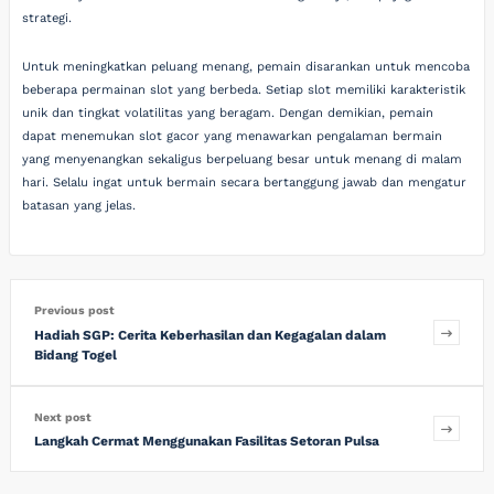
strategi.
Untuk meningkatkan peluang menang, pemain disarankan untuk mencoba
beberapa permainan slot yang berbeda. Setiap slot memiliki karakteristik
unik dan tingkat volatilitas yang beragam. Dengan demikian, pemain
dapat menemukan slot gacor yang menawarkan pengalaman bermain
yang menyenangkan sekaligus berpeluang besar untuk menang di malam
hari. Selalu ingat untuk bermain secara bertanggung jawab dan mengatur
batasan yang jelas.
Previous post
Hadiah SGP: Cerita Keberhasilan dan Kegagalan dalam
Bidang Togel
Next post
Langkah Cermat Menggunakan Fasilitas Setoran Pulsa