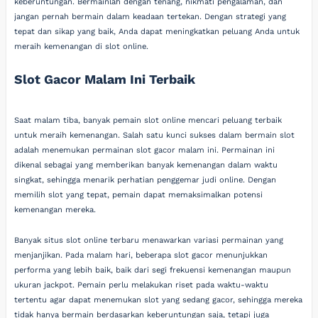
keberuntungan. Bermainlah dengan tenang, nikmati pengalaman, dan
jangan pernah bermain dalam keadaan tertekan. Dengan strategi yang
tepat dan sikap yang baik, Anda dapat meningkatkan peluang Anda untuk
meraih kemenangan di slot online.
Slot Gacor Malam Ini Terbaik
Saat malam tiba, banyak pemain slot online mencari peluang terbaik
untuk meraih kemenangan. Salah satu kunci sukses dalam bermain slot
adalah menemukan permainan slot gacor malam ini. Permainan ini
dikenal sebagai yang memberikan banyak kemenangan dalam waktu
singkat, sehingga menarik perhatian penggemar judi online. Dengan
memilih slot yang tepat, pemain dapat memaksimalkan potensi
kemenangan mereka.
Banyak situs slot online terbaru menawarkan variasi permainan yang
menjanjikan. Pada malam hari, beberapa slot gacor menunjukkan
performa yang lebih baik, baik dari segi frekuensi kemenangan maupun
ukuran jackpot. Pemain perlu melakukan riset pada waktu-waktu
tertentu agar dapat menemukan slot yang sedang gacor, sehingga mereka
tidak hanya bermain berdasarkan keberuntungan saja, tetapi juga