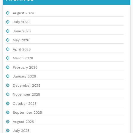
August 2026
July 2026
June 2026
May 2026
April 2026
March 2026
February 2026
January 2026
December 2025
November 2025
October 2025
September 2025
August 2025
July 2025