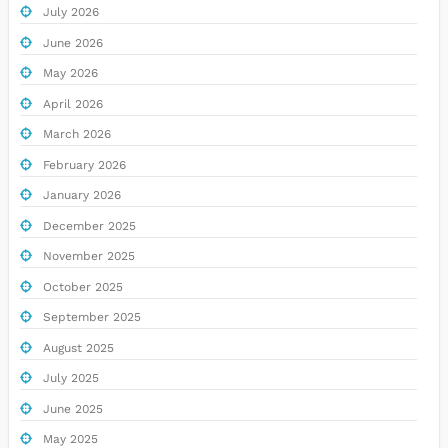
July 2026
June 2026
May 2026
April 2026
March 2026
February 2026
January 2026
December 2025
November 2025
October 2025
September 2025
August 2025
July 2025
June 2025
May 2025