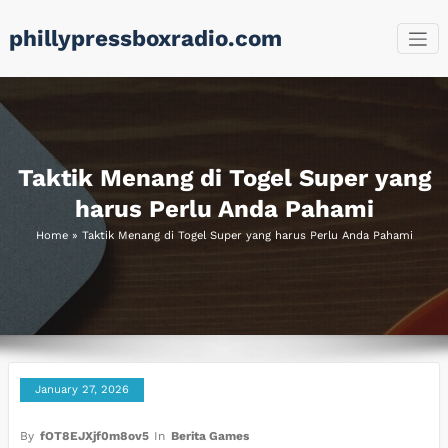
Skip
phillypressboxradio.com
to
content
Taktik Menang di Togel Super yang
harus Perlu Anda Pahami
Home
»
Taktik Menang di Togel Super yang harus Perlu Anda Pahami
January 27, 2026
By
fOT8EJXjf0m8ov5
In
Berita Games