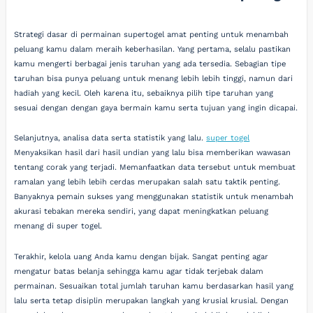
Strategi dasar di permainan supertogel amat penting untuk menambah
peluang kamu dalam meraih keberhasilan. Yang pertama, selalu pastikan
kamu mengerti berbagai jenis taruhan yang ada tersedia. Sebagian tipe
taruhan bisa punya peluang untuk menang lebih lebih tinggi, namun dari
hadiah yang kecil. Oleh karena itu, sebaiknya pilih tipe taruhan yang
sesuai dengan dengan gaya bermain kamu serta tujuan yang ingin dicapai.
Selanjutnya, analisa data serta statistik yang lalu.
super togel
Menyaksikan hasil dari hasil undian yang lalu bisa memberikan wawasan
tentang corak yang terjadi. Memanfaatkan data tersebut untuk membuat
ramalan yang lebih lebih cerdas merupakan salah satu taktik penting.
Banyaknya pemain sukses yang menggunakan statistik untuk menambah
akurasi tebakan mereka sendiri, yang dapat meningkatkan peluang
menang di super togel.
Terakhir, kelola uang Anda kamu dengan bijak. Sangat penting agar
mengatur batas belanja sehingga kamu agar tidak terjebak dalam
permainan. Sesuaikan total jumlah taruhan kamu berdasarkan hasil yang
lalu serta tetap disiplin merupakan langkah yang krusial krusial. Dengan