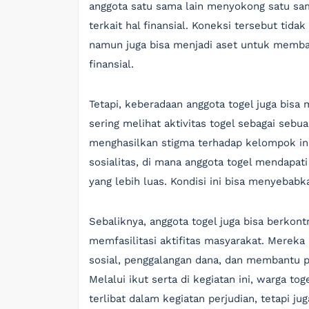
anggota satu sama lain menyokong satu sa
terkait hal finansial. Koneksi tersebut ti
namun juga bisa menjadi aset untuk memba
finansial.
Tetapi, keberadaan anggota togel juga bisa
sering melihat aktivitas togel sebagai sebua
menghasilkan stigma terhadap kelompok ini
sosialitas, di mana anggota togel mendapati
yang lebih luas. Kondisi ini bisa menyebabk
Sebaliknya, anggota togel juga bisa berkon
memfasilitasi aktifitas masyarakat. Mereka k
sosial, penggalangan dana, dan membantu 
Melalui ikut serta di kegiatan ini, warga 
terlibat dalam kegiatan perjudian, tetapi ju