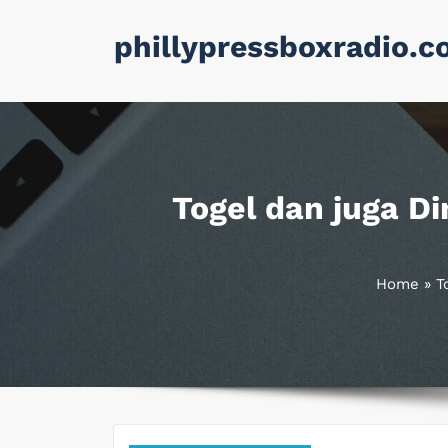
Skip
phillypressboxradio.
to
content
Togel dan juga D
Home
»
T