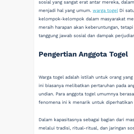
sosial yang sangat erat antar mereka, dala
menjadi hal yang umum.
warga togel
Di sat
kelompok-kelompok dalam masyarakat menca
meraih harapan akan keberuntungan, tetapi d
tanggung jawab sosial dan dampak perjudian 
Pengertian Anggota Togel
Warga togel adalah istilah untuk orang yang 
ini biasanya melibatkan pertaruhan pada an
undian. Para anggota togel umumnya berasa
fenomena ini k menarik untuk diperhatikan 
Dalam kapasitasnya sebagai bagian dari mas
melalui tradisi, ritual-ritual, dan jaringan 