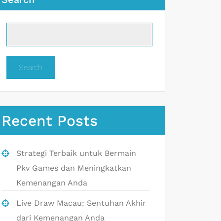
Search
Recent Posts
Strategi Terbaik untuk Bermain
Pkv Games dan Meningkatkan
Kemenangan Anda
Live Draw Macau: Sentuhan Akhir
dari Kemenangan Anda