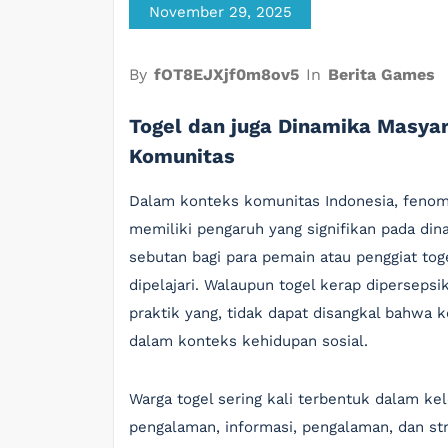
November 29, 2025
By
fOT8EJXjf0m8ov5
In
Berita Games
Togel dan juga Dinamika Masyar
Komunitas
Dalam konteks komunitas Indonesia, fenome
memiliki pengaruh yang signifikan pada dina
sebutan bagi para pemain atau penggiat toge
dipelajari. Walaupun togel kerap dipersepsi
praktik yang, tidak dapat disangkal bahwa 
dalam konteks kehidupan sosial.
Warga togel sering kali terbentuk dalam ke
pengalaman, informasi, pengalaman, dan st