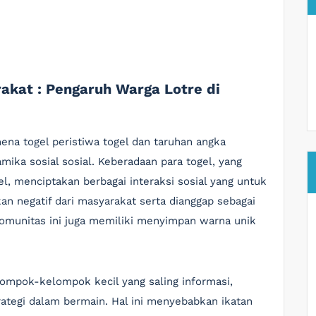
akat : Pengaruh Warga Lotre di
na togel peristiwa togel dan taruhan angka
mika sosial sosial. Keberadaan para togel, yang
l, menciptakan berbagai interaksi sosial yang untuk
kan negatif dari masyarakat serta dianggap sebagai
komunitas ini juga memiliki menyimpan warna unik
lompok-kelompok kecil yang saling informasi,
rategi dalam bermain. Hal ini menyebabkan ikatan