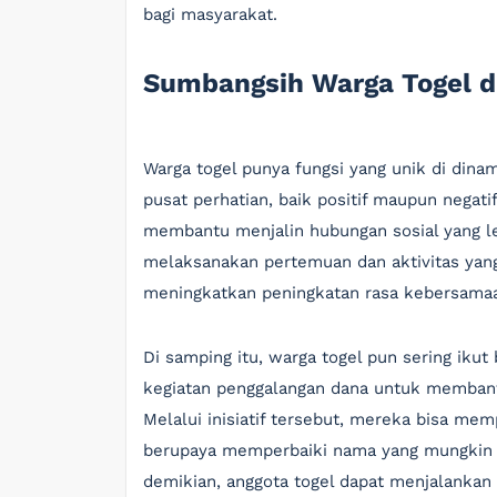
bagi masyarakat.
Sumbangsih Warga Togel d
Warga togel punya fungsi yang unik di dinam
pusat perhatian, baik positif maupun negat
membantu menjalin hubungan sosial yang le
melaksanakan pertemuan dan aktivitas yan
meningkatkan peningkatan rasa kebersamaa
Di samping itu, warga togel pun sering ikut 
kegiatan penggalangan dana untuk membant
Melalui inisiatif tersebut, mereka bisa mem
berupaya memperbaiki nama yang mungkin n
demikian, anggota togel dapat menjalankan