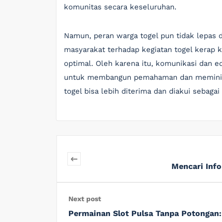
komunitas secara keseluruhan.
Namun, peran warga togel pun tidak lepas da
masyarakat terhadap kegiatan togel kerap
optimal. Oleh karena itu, komunikasi dan e
untuk membangun pemahaman dan meminimali
togel bisa lebih diterima dan diakui sebaga
Mencari Info
Next post
Permainan Slot Pulsa Tanpa Potongan: 