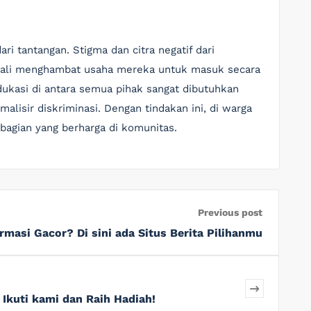
ri tantangan. Stigma dan citra negatif dari
 kali menghambat usaha mereka untuk masuk secara
dukasi di antara semua pihak sangat dibutuhkan
sir diskriminasi. Dengan tindakan ini, di warga
i bagian yang berharga di komunitas.
Previous post
rmasi Gacor? Di sini ada Situs Berita Pilihanmu
Ikuti kami dan Raih Hadiah!