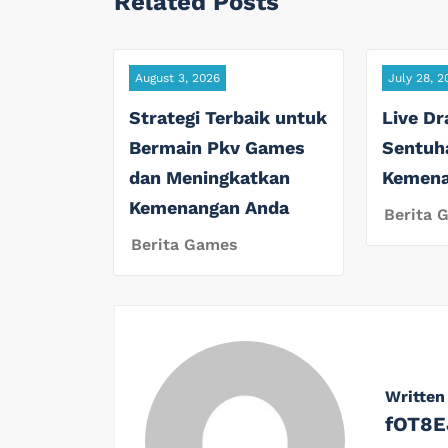
Related Posts
August 3, 2026
July 28, 2
Strategi Terbaik untuk
Live D
Bermain Pkv Games
Sentuha
dan Meningkatkan
Kemena
Kemenangan Anda
Berita 
Berita Games
Written
fOT8E