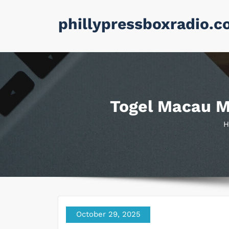
Skip
phillypressboxradio.
to
content
Togel Macau M
H
October 29, 2025