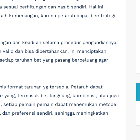
sesuai perhitungan dan nasib sendiri. Hal ini
aih kemenangan, karena petaruh dapat berstrategi
sungan dan keadilan selama prosedur pengundiannya.
n valid dan bisa dipertahankan. Ini menciptakan
setiap taruhan bet yang pasang berpeluang agar
nis format taruhan yg tersedia. Petaruh dapat
e yang, termasuk bet langsung, kombinasi, atau juga
ini, setiap pemain pemain dapat menemukan metode
a dan preferensi sendiri, sehingga meningkatkan