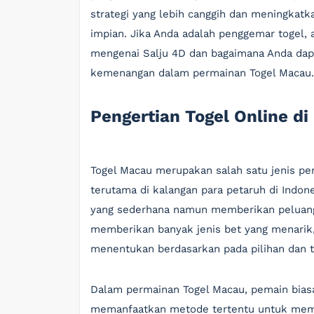
strategi yang lebih canggih dan meningkat
impian. Jika Anda adalah penggemar togel,
mengenai Salju 4D dan bagaimana Anda da
kemenangan dalam permainan Togel Macau.
Pengertian Togel Online d
Togel Macau merupakan salah satu jenis per
terutama di kalangan para petaruh di Indon
yang sederhana namun memberikan peluang y
memberikan banyak jenis bet yang menarik,
menentukan berdasarkan pada pilihan dan 
Dalam permainan Togel Macau, pemain bias
memanfaatkan metode tertentu untuk memi