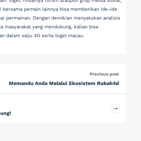
in Togel, misalnya forum ataupun grup media sosial,
si bersama pemain lainnya bisa memberikan ide-ide
ai permainan. Dengan demikian menyatukan analisis
rta masyarakat yang mendukung, kalian bisa
dalam salju 4D serta togel macau.
Previous post
Memandu Anda Melalui Ekosistem Rubah4d
ung!