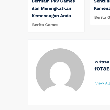
Bermain Pkv Games
Sentuha
dan Meningkatkan
Kemena
Kemenangan Anda
Berita 
Berita Games
Written
fOT8E
View Al