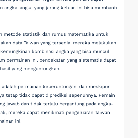
n angka-angka yang jarang keluar. Ini bisa membantu
an metode statistik dan rumus matematika untuk
akan data Taiwan yang tersedia, mereka melakukan
kemungkinan kombinasi angka yang bisa muncul.
am permainan ini, pendekatan yang sistematis dapat
hasil yang menguntungkan.
el adalah permainan keberuntungan, dan meskipun
ya tetap tidak dapat diprediksi sepenuhnya. Pemain
ng jawab dan tidak terlalu bergantung pada angka-
jak, mereka dapat menikmati pengeluaran Taiwan
ainan ini.