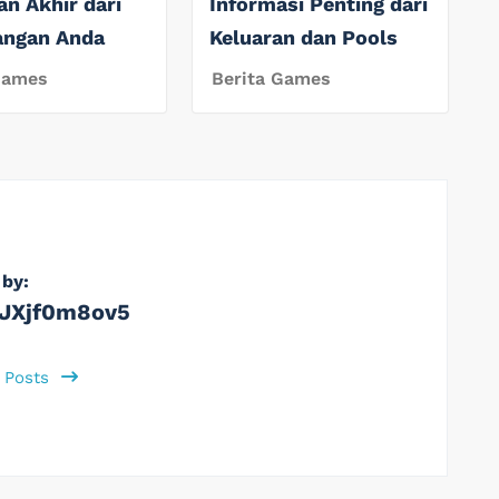
n Akhir dari
Informasi Penting dari
ngan Anda
Keluaran dan Pools
Games
Berita Games
 by:
JXjf0m8ov5
l Posts