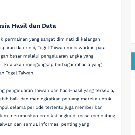
sia Hasil dan Data
uk permainan yang sangat diminati di kalangan
nsparan dan rinci, Togel Taiwan menawarkan para
an besar melalui pengeluaran angka yang
i, kita akan mengungkap berbagai rahasia yang
an Togel Taiwan.
 pengeluaran Taiwan dan hasil-hasil yang tersedia,
lebih baik dan meningkatkan peluang mereka untuk
umpul selama periode tertentu juga memberikan
alam merumuskan prediksi angka di masa mendatang.
 Taiwan dan semua informasi penting yang