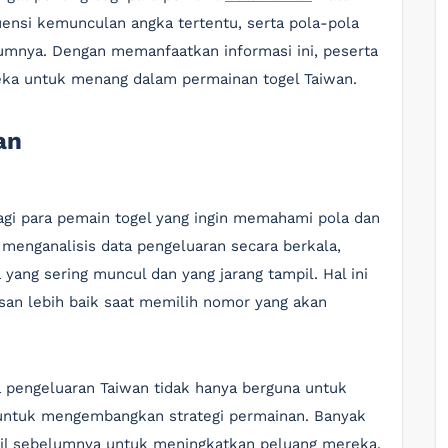
ensi kemunculan angka tertentu, serta pola-pola
elumnya. Dengan memanfaatkan informasi ini, peserta
ka untuk menang dalam permainan togel Taiwan.
an
gi para pemain togel yang ingin memahami pola dan
 menganalisis data pengeluaran secara berkala,
yang sering muncul dan yang jarang tampil. Hal ini
 lebih baik saat memilih nomor yang akan
 pengeluaran Taiwan tidak hanya berguna untuk
a untuk mengembangkan strategi permainan. Banyak
sil sebelumnya untuk meningkatkan peluang mereka.