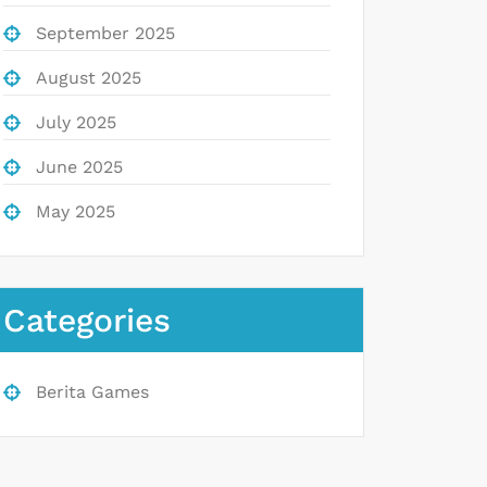
September 2025
August 2025
July 2025
June 2025
May 2025
Categories
Berita Games