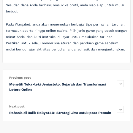
Sesudah dana Anda berhasil masuk ke profil, anda siap siap untuk mulai
berjudi.
Pada Wargabet, anda akan menemukan berbagai tipe permainan taruhan,
termasuk sports hingga online casino. Pilih jenis game yang cocok dengan
minat Anda, dan ikuti instruksi di layar untuk melakukan taruhan.
Pastikan untuk selalu memeriksa aturan dan panduan game sebelum
mulai berjudi agar aktivitas perjudian anda jadi asik dan menguntungkan.
Previous post
Meneliti Teka-teki Jeniustoto: Sejarah dan Transformasi
Lotere Online
Next post
Rahasia di Balik Rakyat4D: Strategi Jitu untuk para Pemain