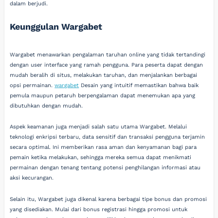
dalam berjudi.
Keunggulan Wargabet
Wargabet menawarkan pengalaman taruhan online yang tidak tertandingi
dengan user interface yang ramah pengguna. Para peserta dapat dengan
mudah beralih di situs, melakukan taruhan, dan menjalankan berbagai
opsi permainan.
wargabet
Desain yang intuitif memastikan bahwa baik
pemula maupun petaruh berpengalaman dapat menemukan apa yang
dibutuhkan dengan mudah.
Aspek keamanan juga menjadi salah satu utama Wargabet. Melalui
teknologi enkripsi terbaru, data sensitif dan transaksi pengguna terjamin
secara optimal. Ini memberikan rasa aman dan kenyamanan bagi para
pemain ketika melakukan, sehingga mereka semua dapat menikmati
permainan dengan tenang tentang potensi penghilangan informasi atau
aksi kecurangan.
Selain itu, Wargabet juga dikenal karena berbagai tipe bonus dan promosi
yang disediakan. Mulai dari bonus registrasi hingga promosi untuk