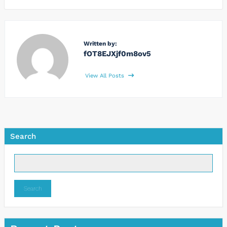
Written by:
fOT8EJXjf0m8ov5
View All Posts
Search
Search