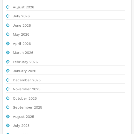
August 2026
July 2026
June 2026
May 2026
April 2026
March 2026
February 2026
January 2026
December 2025
November 2025
October 2025
September 2025
August 2025
July 2025