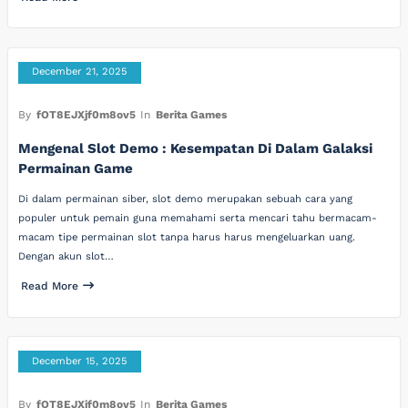
December 21, 2025
By
fOT8EJXjf0m8ov5
In
Berita Games
Mengenal Slot Demo : Kesempatan Di Dalam Galaksi
Permainan Game
Di dalam permainan siber, slot demo merupakan sebuah cara yang
populer untuk pemain guna memahami serta mencari tahu bermacam-
macam tipe permainan slot tanpa harus harus mengeluarkan uang.
Dengan akun slot…
Read More
December 15, 2025
By
fOT8EJXjf0m8ov5
In
Berita Games