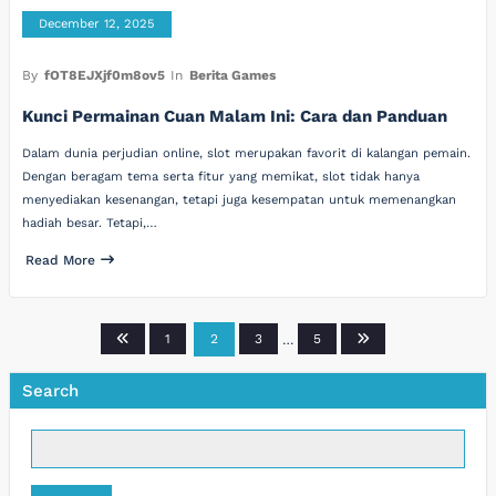
December 12, 2025
By
fOT8EJXjf0m8ov5
In
Berita Games
Kunci Permainan Cuan Malam Ini: Cara dan Panduan
Dalam dunia perjudian online, slot merupakan favorit di kalangan pemain.
Dengan beragam tema serta fitur yang memikat, slot tidak hanya
menyediakan kesenangan, tetapi juga kesempatan untuk memenangkan
hadiah besar. Tetapi,…
Read More
Posts
1
2
3
…
5
pagination
Search