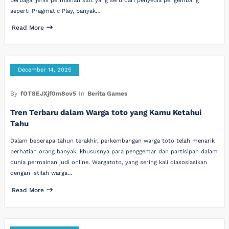
berbagai jenis permainan slot yang seru dari penyedia pengembang
seperti Pragmatic Play, banyak…
Read More
December 14, 2025
By
fOT8EJXjf0m8ov5
In
Berita Games
Tren Terbaru dalam Warga toto yang Kamu Ketahui
Tahu
Dalam beberapa tahun terakhir, perkembangan warga toto telah menarik
perhatian orang banyak, khususnya para penggemar dan partisipan dalam
dunia permainan judi online. Wargatoto, yang sering kali diasosiasikan
dengan istilah warga…
Read More