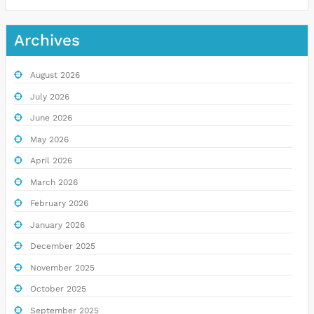
Archives
August 2026
July 2026
June 2026
May 2026
April 2026
March 2026
February 2026
January 2026
December 2025
November 2025
October 2025
September 2025