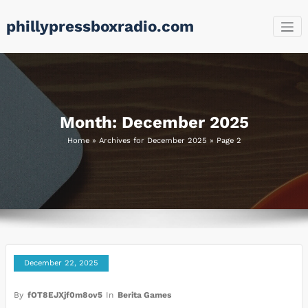
Skip
phillypressboxradio.com
to
content
Month:
December 2025
Home
»
Archives for December 2025
»
Page 2
December 22, 2025
By
fOT8EJXjf0m8ov5
In
Berita Games