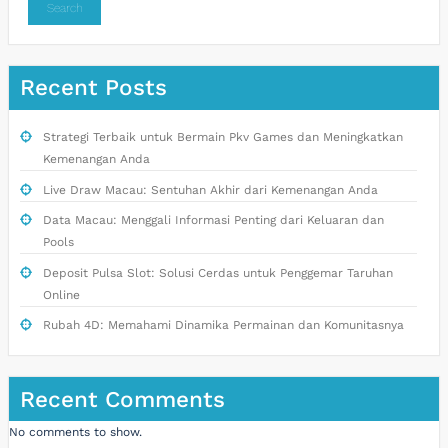
Search
Recent Posts
Strategi Terbaik untuk Bermain Pkv Games dan Meningkatkan
Kemenangan Anda
Live Draw Macau: Sentuhan Akhir dari Kemenangan Anda
Data Macau: Menggali Informasi Penting dari Keluaran dan
Pools
Deposit Pulsa Slot: Solusi Cerdas untuk Penggemar Taruhan
Online
Rubah 4D: Memahami Dinamika Permainan dan Komunitasnya
Recent Comments
No comments to show.