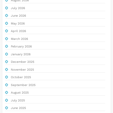
August 2026
July 2026
June 2026
May 2026
April 2026
March 2026
February 2026
January 2026
December 2025
November 2025
October 2025
September 2025
August 2025
July 2025
June 2025