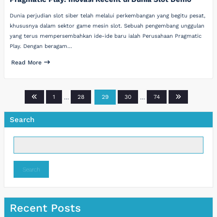
Dunia perjudian slot siber telah melalui perkembangan yang begitu pesat,
khususnya dalam sektor game mesin slot. Sebuah pengembang unggulan
yang terus mempersembahkan ide-ide baru ialah Perusahaan Pragmatic
Play. Dengan beragam…
Read More
Posts
1
…
28
29
30
…
74
pagination
Search
Search
Recent Posts