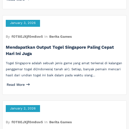
January 3, 2026
By
fOT8EJXjf0m8ov5
In
Berita Games
Mendapatkan Output Togel Singapore Paling Cepat
Hari Ini Juga
Togel Singapore adalah sebuah jenis game yang amat terkenal di kalangan
penggemar togel di(Indonesia| tanah air). Setiap, banyak pemain mencari
hasil dari undian togel ini baik dalam pada waktu siang…
Read More
January 2, 2026
By
fOT8EJXjf0m8ov5
In
Berita Games